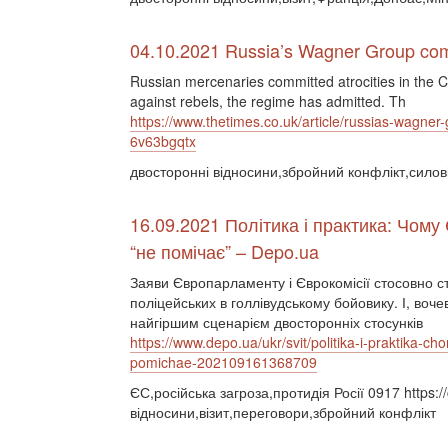
04.10.2021 Russia’s Wagner Group commi
Russian mercenaries committed atrocities in the Ce
against rebels, the regime has admitted. Th
https://www.thetimes.co.uk/article/russias-wagner-
6v63bgqtx
двосторонні відносини,збройний конфлікт,силові
16.09.2021 Політика і практика: Чому
“не помічає” – Depo.ua
Заяви Європарламенту і Єврокомісії стосовно сто
поліцейських в голлівудському бойовику. І, во
найгіршим сценарієм двосторонніх стосунків
https://www.depo.ua/ukr/svit/politika-i-praktika-
pomichae-202109161368709
ЄС,російська загроза,протидія Росії 0917 https:
відносини,візит,переговори,збройний конфлікт