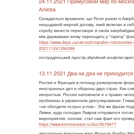
24.11.2021 Примусовий мир по-моско
Алієва
Складається враження, що Росія разом із Азер
нещодавній мирний договір, який включає в себ
спробу винести переговори зі своїм азербайдж
між державами знову переходить у “гарячу” фаз
https://www.depo.ua/ukr/svit/marafon-mirotvortsiv
202111241394396
пострадянський простір,збройний конфлікт,врег
13.11.2021 Два на два не приходится
Россия и Франция в пятницу разморозили фор
иностранных дел и обороны двух стран. Как сле
непростым. России напомнили и о правах челов
проблемах в украинском урегулировании. Глав
«не обходили острых углов». Эта же фраза по
Ливии, куда господин Лавров отправился после
мероприятия, похоже, стал сам факт его прове
https://www.kommersant.ru/doc/5076677
двосторонні відносини,візит,Франція,Донбас,Мі