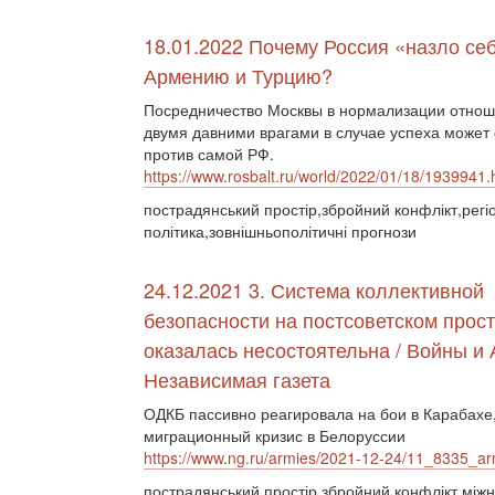
18.01.2022 Почему Россия «назло се
Армению и Турцию?
Посредничество Москвы в нормализации отно
двумя давними врагами в случае успеха может
против самой РФ.
https://www.rosbalt.ru/world/2022/01/18/1939941.
пострадянський простір,збройний конфлікт,регі
політика,зовнішньополітичні прогнози
24.12.2021 3. Система коллективной
безопасности на постсоветском прос
оказалась несостоятельна / Войны и 
Независимая газета
ОДКБ пассивно реагировала на бои в Карабахе,
миграционный кризис в Белоруссии
https://www.ng.ru/armies/2021-12-24/11_8335_ar
пострадянський простір,збройний конфлікт,міжна