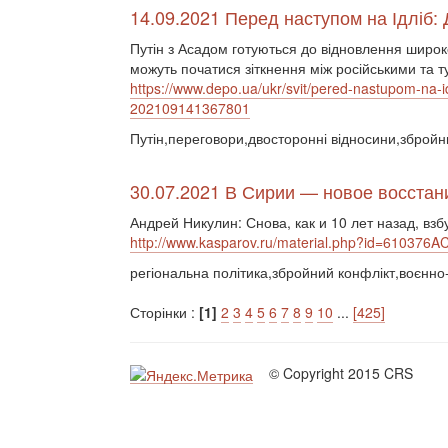
14.09.2021 Перед наступом на Ідліб: 
Путін з Асадом готуються до відновлення широко
можуть початися зіткнення між російськими та 
https://www.depo.ua/ukr/svit/pered-nastupom-na-i
202109141367801
Путін,переговори,двосторонні відносини,збройн
30.07.2021 В Сирии — новое восстан
Андрей Никулин: Снова, как и 10 лет назад, в
http://www.kasparov.ru/material.php?id=610376
регіональна політика,збройний конфлікт,воєнно-
Сторінки :
[1]
2
3
4
5
6
7
8
9
10
...
[425]
© Copyright 2015 CRS