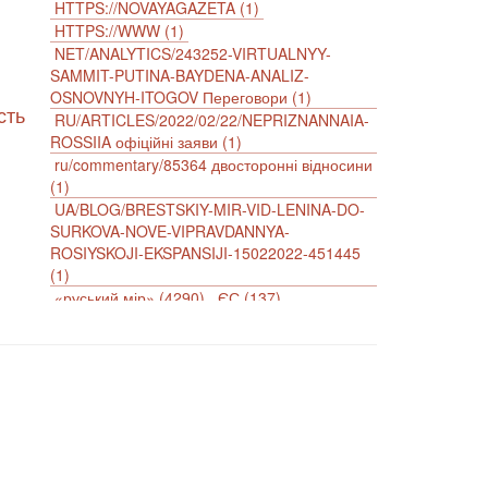
HTTPS://NOVAYAGAZETA (1)
HTTPS://WWW (1)
NET/ANALYTICS/243252-VIRTUALNYY-
SAMMIT-PUTINA-BAYDENA-ANALIZ-
OSNOVNYH-ITOGOV Переговори (1)
сть
RU/ARTICLES/2022/02/22/NEPRIZNANNAIA-
ROSSIIA офіційні заяви (1)
ru/commentary/85364 двосторонні відносини
(1)
UA/BLOG/BRESTSKIY-MIR-VID-LENINA-DO-
SURKOVA-NOVE-VIPRAVDANNYA-
ROSIYSKOJI-EKSPANSIJI-15022022-451445
(1)
«руський мір» (4290)
ЄС (137)
імперіалізм (38)
інформаційна безпека (2)
інформаційна війна (3847)
інформаційна політика (903)
інцидент (1246)
іслам (510)
історія (4811)
агресія (2)
антиамериканізм (1188)
антисемітизм (1)
АРК (7225)
Афганістан (14)
біженці (126)
Білорусь (111)
безпека (2)