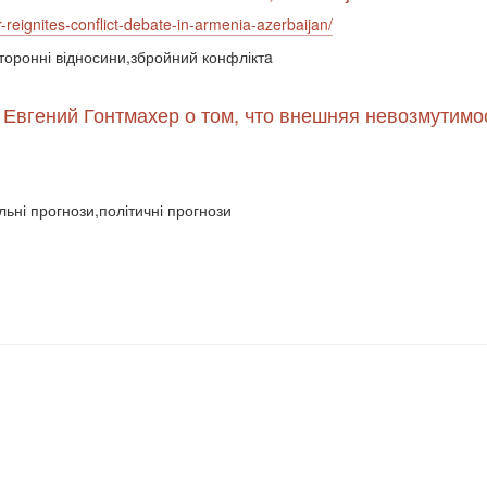
-reignites-conflict-debate-in-armenia-azerbaijan/
сторонні відносини,збройний конфліктa
 Евгений Гонтмахер о том, что внешняя невозмутимо
льні прогнози,політичні прогнози