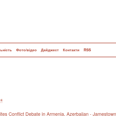
льність
Фото/відео
Дайджест
Контакти
RSS
24
ites Conflict Debate in Armenia, Azerbaijan - Jamestow