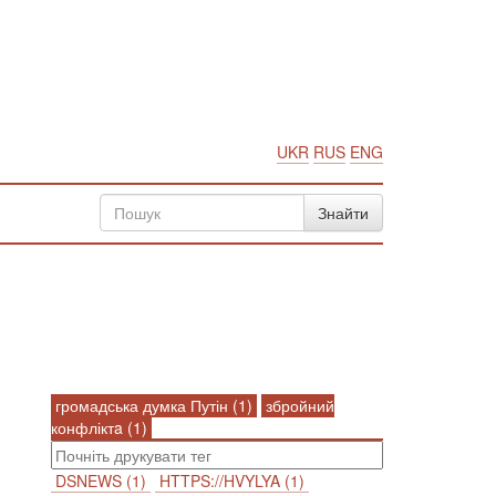
UKR
RUS
ENG
громадська думка Путін (1)
збройний
конфліктa (1)
DSNEWS (1)
HTTPS://HVYLYA (1)
n