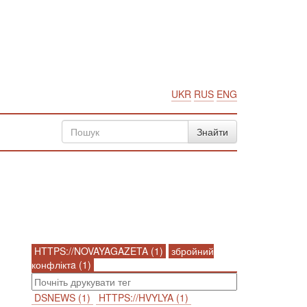
UKR
RUS
ENG
HTTPS://NOVAYAGAZETA (1)
збройний
конфліктa (1)
DSNEWS (1)
HTTPS://HVYLYA (1)