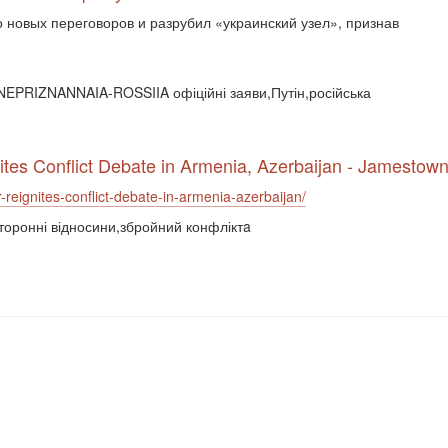
 новых переговоров и разрубил «украинский узел», признав
PRIZNANNAIA-ROSSIIA офіційні заяви,Путін,російська
ites Conflict Debate in Armenia, Azerbaijan - Jamestow
-reignites-conflict-debate-in-armenia-azerbaijan/
сторонні відносини,збройний конфліктa