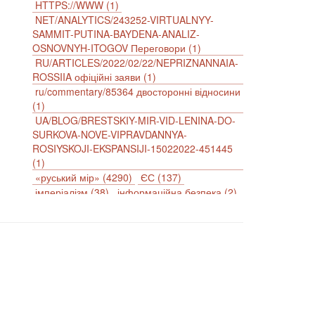
HTTPS://WWW (1)
NET/ANALYTICS/243252-VIRTUALNYY-
SAMMIT-PUTINA-BAYDENA-ANALIZ-
OSNOVNYH-ITOGOV Переговори (1)
RU/ARTICLES/2022/02/22/NEPRIZNANNAIA-
ROSSIIA офіційні заяви (1)
ru/commentary/85364 двосторонні відносини
(1)
n
UA/BLOG/BRESTSKIY-MIR-VID-LENINA-DO-
SURKOVA-NOVE-VIPRAVDANNYA-
ROSIYSKOJI-EKSPANSIJI-15022022-451445
(1)
«руський мір» (4290)
ЄС (137)
імперіалізм (38)
інформаційна безпека (2)
інформаційна війна (3847)
інформаційна політика (903)
інцидент (1246)
іслам (510)
історія (4811)
агресія (2)
антиамериканізм (1188)
антисемітизм (1)
АРК (7225)
Афганістан (14)
біженці (126)
Білорусь (111)
безпека (2)
безробіття (295)
бюджет (1557)