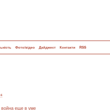
льність
Фото/відео
Дайджест
Контакти
RSS
24
, война еще в уме