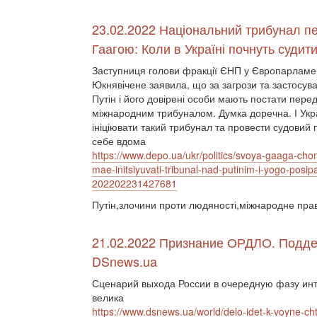
23.02.2022 Національний трибунал п
Гаагою: Коли в Україні почнуть судити
Заступниця голови фракції ЄНП у Європарламе
Юкнявічене заявила, що за загрози та застосув
Путін і його довірені особи мають постати пере
міжнародним трибуналом. Думка доречна. І Укр
ініціювати такий трибунал та провести судовий 
себе вдома
https://www.depo.ua/ukr/politics/svoya-gaaga-cho
mae-initsiyuvati-tribunal-nad-putinim-i-yogo-posip
202202231427681
Путін,злочини проти людяності,міжнародне пра
21.02.2022 Признание ОРДЛО. Подде
DSnews.ua
Сценарий выхода России в очередную фазу инт
велика
https://www.dsnews.ua/world/delo-idet-k-voyne-cht