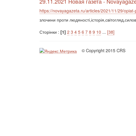
29.11.2021 Новая газета - Novayagaze
https://novayagazeta.ru/articles/2021/11/29/opiat
злочини проти людяності,історія,світогляд,силов
Сторінки :
[1]
2
3
4
5
6
7
8
9
10
...
[38]
© Copyright 2015 CRS