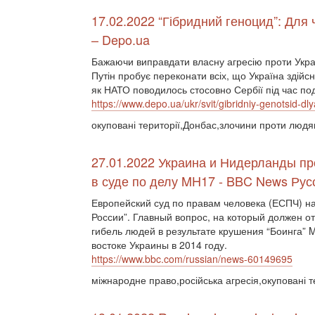
17.02.2022 “Гібридний геноцид”: Для 
– Depo.ua
Бажаючи виправдати власну агресію проти Україн
Путін пробує переконати всіх, що Україна здійсн
як НАТО поводилось стосовно Сербії під час под
https://www.depo.ua/ukr/svit/gibridniy-genotsid-
окуповані території,Донбас,злочини проти людя
27.01.2022 Украина и Нидерланды пр
в суде по делу MH17 - BBC News Рус
Европейский суд по правам человека (ЕСПЧ) н
России”. Главный вопрос, на который должен от
гибель людей в результате крушения “Боинга” 
востоке Украины в 2014 году.
https://www.bbc.com/russian/news-60149695
міжнародне право,російська агресія,окуповані 