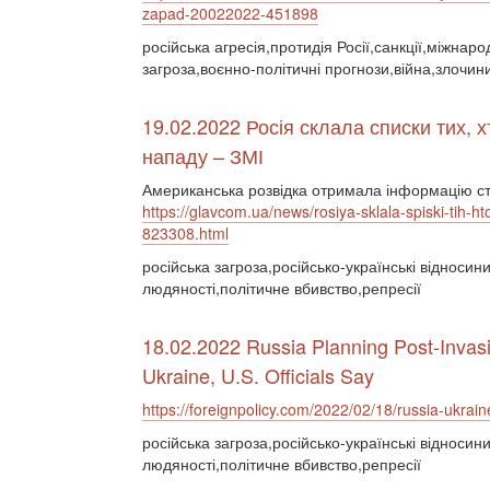
zapad-20022022-451898
російська агресія,протидія Росії,санкції,міжнар
загроза,воєнно-політичні прогнози,війна,злочин
19.02.2022 Росія склала списки тих, 
нападу – ЗМІ
Американська розвідка отримала інформацію сто
https://glavcom.ua/news/rosiya-sklala-spiski-tih-h
823308.html
російська загроза,російсько-українські відноси
людяності,політичне вбивство,репресії
18.02.2022 Russia Planning Post-Invas
Ukraine, U.S. Officials Say
https://foreignpolicy.com/2022/02/18/russia-ukrain
російська загроза,російсько-українські відноси
людяності,політичне вбивство,репресії