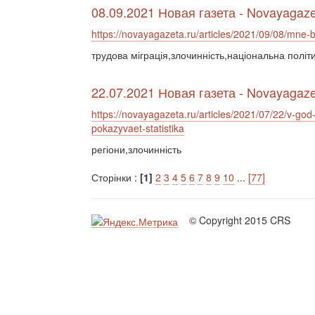
08.09.2021 Новая газета - Novayagaze
https://novayagazeta.ru/articles/2021/09/08/mne-b
трудова міграція,злочинність,національна політи
22.07.2021 Новая газета - Novayagaze
https://novayagazeta.ru/articles/2021/07/22/v-go
pokazyvaet-statistika
регіони,злочинність
Сторінки :
[1]
2
3
4
5
6
7
8
9
10
...
[77]
© Copyright 2015 CRS