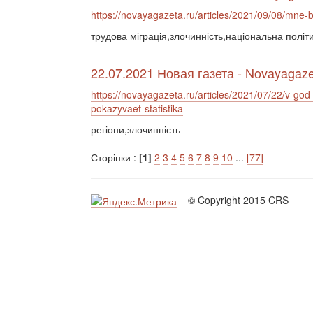
https://novayagazeta.ru/articles/2021/09/08/mne-b
трудова міграція,злочинність,національна політи
22.07.2021 Новая газета - Novayagaze
https://novayagazeta.ru/articles/2021/07/22/v-go
pokazyvaet-statistika
регіони,злочинність
Сторінки :
[1]
2
3
4
5
6
7
8
9
10
...
[77]
© Copyright 2015 CRS