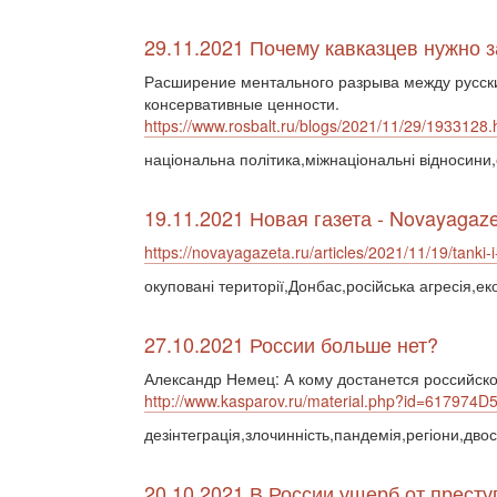
29.11.2021 Почему кавказцев нужно
Расширение ментального разрыва между русски
консервативные ценности.
https://www.rosbalt.ru/blogs/2021/11/29/1933128.
національна політика,міжнаціональні відносини,
19.11.2021 Новая газета - Novayagaze
https://novayagazeta.ru/articles/2021/11/19/tanki-
окуповані території,Донбас,російська агресія,ек
27.10.2021 России больше нет?
Александр Немец: А кому достанется российск
http://www.kasparov.ru/material.php?id=617974
дезінтеграція,злочинність,пандемія,регіони,дво
20.10.2021 В России ущерб от прест