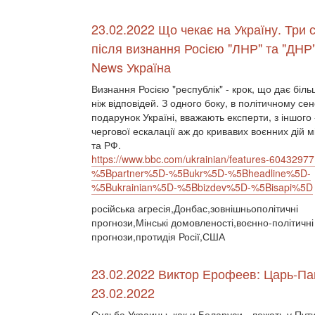
23.02.2022 Що чекає на Україну. Три с
після визнання Росією "ЛНР" та "ДНР
News Україна
Визнання Росією "республік" - крок, що дає біль
ніж відповідей. З одного боку, в політичному се
подарунок Україні, вважають експерти, з іншого 
чергової ескалації аж до кривавих воєнних дій 
та РФ.
https://www.bbc.com/ukrainian/features-60432977
%5Bpartner%5D-%5Bukr%5D-%5Bheadline%5D-
%5Bukrainian%5D-%5Bbizdev%5D-%5Bisapi%5D
російська агресія,Донбас,зовнішньополітичні
прогнози,Мінські домовленості,воєнно-політичні
прогнози,протидія Росії,США
23.02.2022 Виктор Ерофеев: Царь-Па
23.02.2022
Судьба Украины, как и Беларуси - лежать у Пут