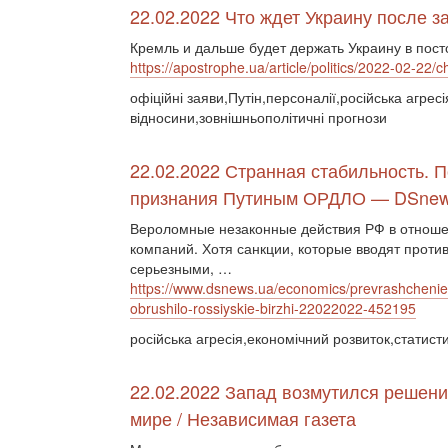
22.02.2022 Что ждет Украину после 
Кремль и дальше будет держать Украину в пос
https://apostrophe.ua/article/politics/2022-02-22
офіційні заяви,Путін,персоналії,російська агресі
відносини,зовнішньополітичні прогнози
22.02.2022 Странная стабильность. П
признания Путиным ОРДЛО — DSnew
Вероломные незаконные действия РФ в отноше
компаний. Хотя санкции, которые вводят проти
серьезными, …
https://www.dsnews.ua/economics/prevrashchenie-
obrushilo-rossiyskie-birzhi-22022022-452195
російська агресія,економічний розвиток,статисти
22.02.2022 Запад возмутился решени
мире / Независимая газета