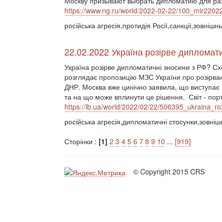
Москву призывают выбрать дипломатию для р
https://www.ng.ru/world/2022-02-22/100_mir2202
російська агресія,протидія Росії,санкції,зовнішн
22.02.2022 Україна розірве дипломат
Україна розірве дипломатичні зносини з РФ? Сх
розглядає пропозицію МЗС України про розірва
ДНР. Москва вже цинічно заявила, що виступає 
та на що може вплинути це рішення. Світ - порт
https://lb.ua/world/2022/02/22/506395_ukraina_ro
російська агресія,дипломатичні стосунки,зовніш
Сторінки :
[1]
2
3
4
5
6
7
8
9
10
...
[919]
© Copyright 2015 CRS