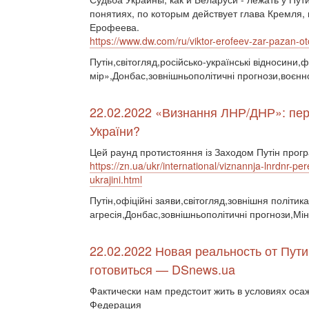
понятиях, по которым действует глава Кремля, 
Ерофеева.
https://www.dw.com/ru/viktor-erofeev-zar-pazan-o
Путін,світогляд,російсько-українські відносини
мір»,Донбас,зовнішньополітичні прогнози,воєнн
22.02.2022 «Визнання ЛНР/ДНР»: пере
України?
Цей раунд протистояння із Заходом Путін прогр
https://zn.ua/ukr/international/viznannja-lnrdnr-p
ukrajini.html
Путін,офіційні заяви,світогляд,зовнішня політика
агресія,Донбас,зовнішньополітичні прогнози,Мін
22.02.2022 Новая реальность от Пути
готовиться — DSnews.ua
Фактически нам предстоит жить в условиях осаж
Федерация