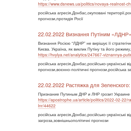
https://www.dsnews.ua/politics/novaya-realnost-
російська агресія,Донбас,окуповані території,ро
прогнози,протидія Росії
22.02.2022 Визнання Путіним «ЛДНР»:
Визнання Росією “ЛДНР” не вирішує її стратегічн
Києва. Україна, як виклик Путіну та його режиму,
https://hvylya.net/analytics/247667-viznannya-put
російська агресія,Донбас,російсько-українські в
прогнози,воєнно-політичні прогнози,російська за
22.02.2022 Растяжка для Зеленского:
Признание Путиным ДНР и ЛНР грозит Украине 
https://apostrophe.ua/article/politics/2022-02-22
lnr/44622
російська агресія,Донбас,російсько-українські в
загроза,зовнішньополітичні прогнози