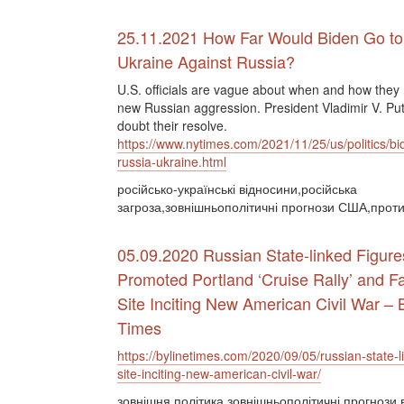
25.11.2021 How Far Would Biden Go t
Ukraine Against Russia?
U.S. officials are vague about when and how they
new Russian aggression. President Vladimir V. Pu
doubt their resolve.
https://www.nytimes.com/2021/11/25/us/politics/bi
russia-ukraine.html
російсько-українські відносини,російська
загроза,зовнішньополітичні прогнози США,протид
05.09.2020 Russian State-linked Figure
Promoted Portland ‘Cruise Rally’ and 
Site Inciting New American Civil War – 
Times
https://bylinetimes.com/2020/09/05/russian-state-
site-inciting-new-american-civil-war/
зовнішня політика,зовнішньополітичні прогнози,