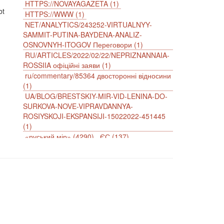
HTTPS://NOVAYAGAZETA (1)
bt
HTTPS://WWW (1)
NET/ANALYTICS/243252-VIRTUALNYY-
SAMMIT-PUTINA-BAYDENA-ANALIZ-
OSNOVNYH-ITOGOV Переговори (1)
RU/ARTICLES/2022/02/22/NEPRIZNANNAIA-
ROSSIIA офіційні заяви (1)
ru/commentary/85364 двосторонні відносини
(1)
UA/BLOG/BRESTSKIY-MIR-VID-LENINA-DO-
SURKOVA-NOVE-VIPRAVDANNYA-
ROSIYSKOJI-EKSPANSIJI-15022022-451445
(1)
«руський мір» (4290)
ЄС (137)
імперіалізм (38)
інформаційна безпека (2)
інформаційна війна (3847)
інформаційна політика (903)
інцидент (1246)
іслам (510)
історія (4811)
агресія (2)
антиамериканізм (1188)
антисемітизм (1)
АРК (7225)
Афганістан (14)
біженці (126)
Білорусь (111)
безпека (2)