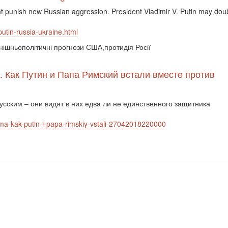
ht punish new Russian aggression. President Vladimir V. Putin may dou
utin-russia-ukraine.html
внішньополітичні прогнози США,протидія Росії
". Как Путин и Папа Римский встали вместе против
сским – они видят в них едва ли не единственного защитника
lma-kak-putin-i-papa-rimskiy-vstali-27042018220000