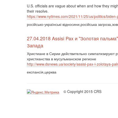
U.S. officials are vague about when and how they mig
their resolve.
https://www.nytimes.com/2021/11/25/us/politics/biden-p
російсько-українські відносини,російська загроза,зо
27.04.2018 Assisi Pax и "Золотая пальма
Запада
Христиане в Сирии действительно симпатизируют ру
христианства в мусульманском регионе
http://www.dsnews.ua/society/assisi-pax-i-zolotaya-pa
експансія,церква
© Copyright 2015 CRS