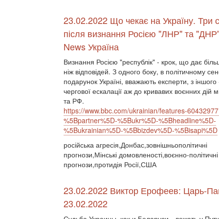
23.02.2022 Що чекає на Україну. Три с
після визнання Росією "ЛНР" та "ДНР
News Україна
Визнання Росією "республік" - крок, що дає біль
ніж відповідей. З одного боку, в політичному се
подарунок Україні, вважають експерти, з іншого 
чергової ескалації аж до кривавих воєнних дій 
та РФ.
https://www.bbc.com/ukrainian/features-60432977
%5Bpartner%5D-%5Bukr%5D-%5Bheadline%5D-
%5Bukrainian%5D-%5Bbizdev%5D-%5Bisapi%5D
російська агресія,Донбас,зовнішньополітичні
прогнози,Мінські домовленості,воєнно-політичні
прогнози,протидія Росії,США
23.02.2022 Виктор Ерофеев: Царь-Па
23.02.2022
Судьба Украины, как и Беларуси - лежать у Пут