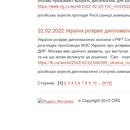
Москву призывают выбрать дипломатию для р
https://www.ng.ru/world/2022-02-22/100_mir2202
російська агресія,протидія Росії,санкції,зовнішн
22.02.2022 Україна розірве дипломат
Україна розірве дипломатичні зносини з РФ? Сх
розглядає пропозицію МЗС України про розірва
ДНР. Москва вже цинічно заявила, що виступає 
та на що може вплинути це рішення. Світ - порт
https://lb.ua/world/2022/02/22/506395_ukraina_ro
російська агресія,дипломатичні стосунки,зовніш
Сторінки :
[1]
2
3
4
5
6
7
8
9
10
...
[919]
© Copyright 2015 CRS