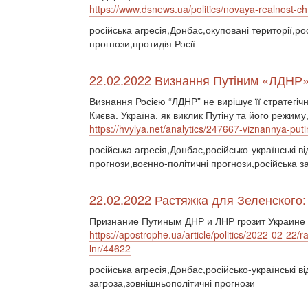
https://www.dsnews.ua/politics/novaya-realnost-
російська агресія,Донбас,окуповані території,ро
прогнози,протидія Росії
22.02.2022 Визнання Путіним «ЛДНР»:
Визнання Росією “ЛДНР” не вирішує її стратегічн
Києва. Україна, як виклик Путіну та його режиму,
https://hvylya.net/analytics/247667-viznannya-put
російська агресія,Донбас,російсько-українські в
прогнози,воєнно-політичні прогнози,російська за
22.02.2022 Растяжка для Зеленского:
Признание Путиным ДНР и ЛНР грозит Украине 
https://apostrophe.ua/article/politics/2022-02-22
lnr/44622
російська агресія,Донбас,російсько-українські в
загроза,зовнішньополітичні прогнози