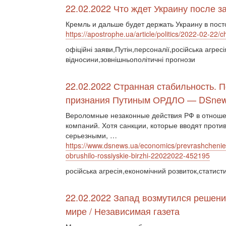
22.02.2022 Что ждет Украину после 
Кремль и дальше будет держать Украину в пос
https://apostrophe.ua/article/politics/2022-02-22
офіційні заяви,Путін,персоналії,російська агресі
відносини,зовнішньополітичні прогнози
22.02.2022 Странная стабильность. П
признания Путиным ОРДЛО — DSnew
Вероломные незаконные действия РФ в отноше
компаний. Хотя санкции, которые вводят проти
серьезными, …
https://www.dsnews.ua/economics/prevrashchenie-
obrushilo-rossiyskie-birzhi-22022022-452195
російська агресія,економічний розвиток,статисти
22.02.2022 Запад возмутился решени
мире / Независимая газета