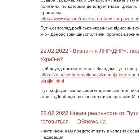
понятиях, по которым действует глава Кремля, 
Ерофеева.
https://www.dw.com/ru/viktor-erofeev-zar-pazan-o
Путін,світогляд,російсько-українські відносини
мір»,Донбас,зовнішньополітичні прогнози,воєнн
22.02.2022 «Визнання ЛНР/ДНР»: пере
України?
Цей раунд протистояння із Заходом Путін прогр
https://zn.ua/ukr/international/viznannja-lnrdnr-p
ukrajini.html
Путін,офіційні заяви,світогляд,зовнішня політика
агресія,Донбас,зовнішньополітичні прогнози,Мін
22.02.2022 Новая реальность от Пути
готовиться — DSnews.ua
Фактически нам предстоит жить в условиях осаж
Федерация