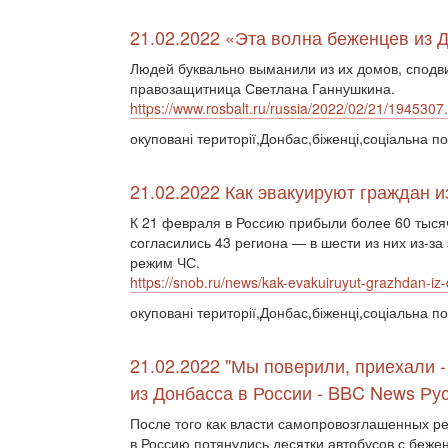
21.02.2022 «Эта волна беженцев из
Людей буквально выманили из их домов, сподвиг
правозащитница Светлана Ганнушкина.
https://www.rosbalt.ru/russia/2022/02/21/1945307
окуповані території,Донбас,біженці,соціальна по
21.02.2022 Как эвакуируют граждан 
К 21 февраля в Россию прибыли более 60 тыся
согласились 43 региона — в шести из них из-з
режим ЧС.
https://snob.ru/news/kak-evakuiruyut-grazhdan-iz-d
окуповані території,Донбас,біженці,соціальна по
21.02.2022 "Мы поверили, приехали -
из Донбасса в России - BBC News Ру
После того как власти самопровозглашенных р
в Россию потянулись десятки автобусов с беж