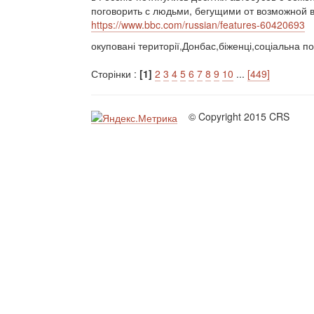
поговорить с людьми, бегущими от возможной во
https://www.bbc.com/russian/features-60420693
окуповані території,Донбас,біженці,соціальна по
Сторінки :
[1]
2
3
4
5
6
7
8
9
10
...
[449]
© Copyright 2015 CRS