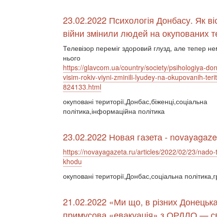
23.02.2022 Психологія Донбасу. Як віс
війни змінили людей на окупованих т
Телевізор переміг здоровий глузд, але тепер не
нього
https://glavcom.ua/country/society/psihologiya-do
visim-rokiv-viyni-zminili-lyudey-na-okupovanih-terito
824133.html
окуповані території,Донбас,біженці,соціальна
політика,інформаційна політика
23.02.2022 Новая газета - novayagaze
https://novayagazeta.ru/articles/2022/02/23/nado-t
khodu
окуповані території,Донбас,соціальна політика,
21.02.2022 «Ми що, в різних Донець
примусова «евакуація» з ОРДЛО — сві