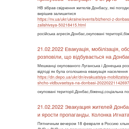
НВ зібрав свідчення жителів Донбасу, які погоди
вирішив залишитися
https://nv.ua/ukr/ukraine/events/bizhenci-z-donba
zalishivsya-50218415.html
російська агресія,Донбас,окуповані території,бі
21.02.2022 Евакуація, мобілізація, об
розповіли, що відбувається на Донба
Мешканці окупованого Луганська і Донецька розпо
відтоді як була оголошена евакуація населення і
https://dn.depo.ua/ukr/dn/evakuatsiya-mobilizatsiy
shcho-vidbuvaetsya-na-donbasi-2022022114269
окуповані території,Донбас,біженці,соціальна по
21.02.2022 Эвакуация жителей Донбас
и ярости пропаганды. Колонка Игнат
Пятничным вечером 18 февраля в Россию хлын