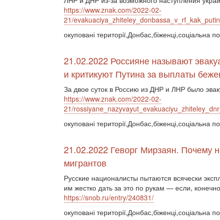
ЛНР и ДНР из-за возможного наступления укра
https://www.znak.com/2022-02-
21/evakuaciya_zhiteley_donbassa_v_rf_kak_putin
окуповані території,Донбас,біженці,соціальна по
21.02.2022 Россияне называют эвак
и критикуют Путина за выплаты беж
За двое суток в Россию из ДНР и ЛНР было эва
https://www.znak.com/2022-02-
21/rossiyane_nazyvayut_evakuaciyu_zhiteley_dnr
окуповані території,Донбас,біженці,соціальна по
21.02.2022 Геворг Мирзаян. Почему 
мигрантов
Русские националисты пытаются всячески эксп
им жестко дать за это по рукам — если, конечно
https://snob.ru/entry/240831/
окуповані території,Донбас,біженці,соціальна п