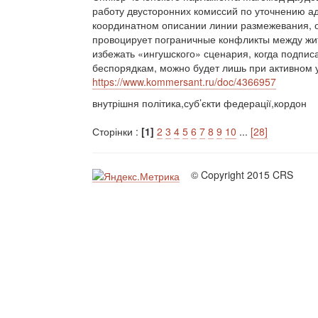
работу двусторонних комиссий по уточнению а
координатном описании линии размежевания, от
провоцирует пограничные конфликты между жи
избежать «ингушского» сценария, когда подпис
беспорядкам, можно будет лишь при активном 
https://www.kommersant.ru/doc/4366957
внутрішня політика,суб’єкти федерації,кордон
Сторінки :
[1]
2
3
4
5
6
7
8
9
10
...
[28]
© Copyright 2015 CRS