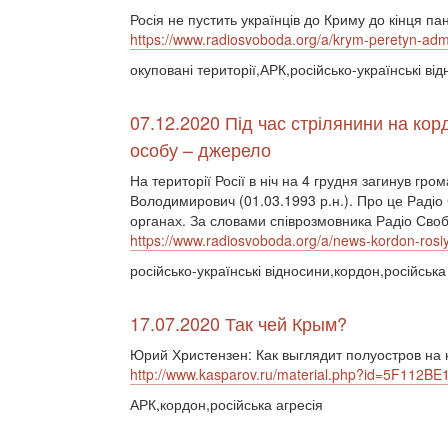
Росія не пустить українців до Криму до кінця п
https://www.radiosvoboda.org/a/krym-peretyn-ad
окуповані території,АРК,російсько-українські ві
07.12.2020 Під час стрілянини на кор
особу – джерело
На території Росії в ніч на 4 грудня загинув гр
Володимирович (01.03.1993 р.н.). Про це Раді
органах. За словами співрозмовника Радіо Своб
https://www.radiosvoboda.org/a/news-kordon-rosi
російсько-українські відносини,кордон,російська
17.07.2020 Так чей Крым?
Юрий Христензен: Как выглядит полуостров на 
http://www.kasparov.ru/material.php?id=5F112B
АРК,кордон,російська агресія