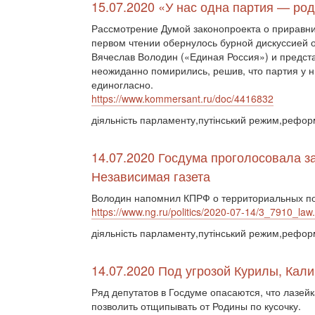
15.07.2020 «У нас одна партия — ро
Рассмотрение Думой законопроекта о приравни
первом чтении обернулось бурной дискуссией о
Вячеслав Володин («Единая Россия») и предс
неожиданно помирились, решив, что партия у н
единогласно.
https://www.kommersant.ru/doc/4416832
діяльність парламенту,путінський режим,рефор
14.07.2020 Госдума проголосовала за
Независимая газета
Володин напомнил КПРФ о территориальных п
https://www.ng.ru/politics/2020-07-14/3_7910_law
діяльність парламенту,путінський режим,рефор
14.07.2020 Под угрозой Курилы, Кал
Ряд депутатов в Госдуме опасаются, что лазей
позволить отщипывать от Родины по кусочку.