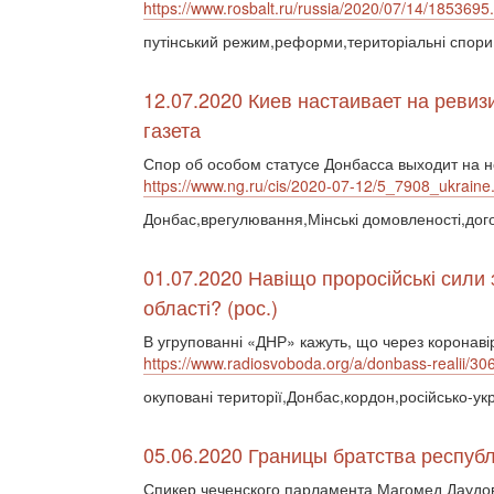
https://www.rosbalt.ru/russia/2020/07/14/1853695
путінський режим,реформи,територіальні спори
12.07.2020 Киев настаивает на реви
газета
Спор об особом статусе Донбасса выходит на 
https://www.ng.ru/cis/2020-07-12/5_7908_ukraine
Донбас,врегулювання,Мінські домовленості,дог
01.07.2020 Навіщо проросійські сили 
області? (рос.)
В угрупованні «ДНР» кажуть, що через коронаві
https://www.radiosvoboda.org/a/donbass-realii/3
окуповані території,Донбас,кордон,російсько-укр
05.06.2020 Границы братства респуб
Спикер чеченского парламента Магомед Даудов