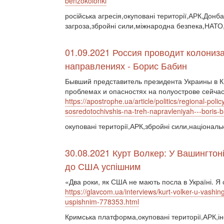
benzokolonki
російська агресія,окуповані території,АРК,Дон
загроза,збройні сили,міжнародна безпека,НАТО,
01.09.2021 Россия проводит колониз
направлениях - Борис Бабин
Бывший представитель президента Украины в К
проблемах и опасностях на полуострове сейча
https://apostrophe.ua/article/politics/regional-pol
sosredotochivshis-na-treh-napravleniyah---boris-
окуповані території,АРК,збройні сили,націонал
30.08.2021 Курт Волкер: У Вашингтоні
до США успішним
«Два роки, як США не мають посла в Україні. Я
https://glavcom.ua/interviews/kurt-volker-u-vashin
uspishnim-778353.html
Кримська платформа,окуповані території,АРК,і