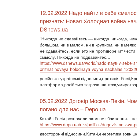
12.02.2022 Надо найти в себе смелос
признать: Новая Холодная война на
DSnews.ua
"Никогда не сдавайтесь — никогда, никогда, нико
большом, ни в малом, ни в крупном, ни в мелко
не сдавайтесь, если это не противоречит чести
смыслу. Никогда не поддавайтес…
https://www.dsnews.ua/world/nado-nayti-v-sebe-sm
priznat-novaya-holodnaya-voyna-nachalas-1202
російсько-українські відносини,протидія Росії,К
платформа,російська загроза,шантаж,умиротв
05.02.2022 Договір Москва-Пекін. Чо
погано для нас – Depo.ua
Китай і Росія розпочали активне зближення. І 
https://www.depo.ua/ukr/politics/dogovir-moskv
двосторонні відносини,Китай,енергетика,зовнішн