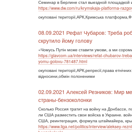
Семинар в Берлине стал выездной площадкой 
https://www.dw.com/ru/krymskaja-platforma-razgo
окуповані території,АРК,Кримська платформа,
08.09.2021 Рефат Чубаров: Треба роби
скрутило йому голову
«Чомусь Путін може ставити умови, а ми соро
https://glavcom.ua/interviews/refat-chubarov-treba-
yomu-golovu-781487.html
окуповані території,АРК,репресії,права етнічн
відносини,обмін полоненими
02.09.2021 Алексей Резников: Мир ме
страны-бензоколонки
Сколько Россия тратит на войну на Донбассе, п
ли США разместить свои войска в Украине. вой
США, реинтеграция, формула штаймайера, кр
https://www.liga.net/politics/interview/aleksey-rez