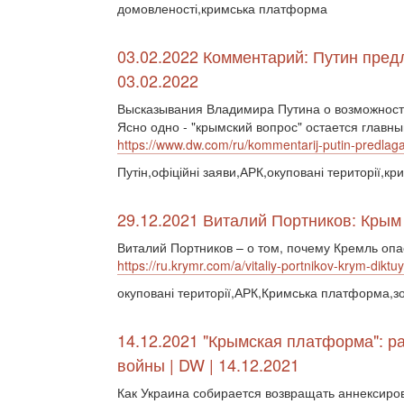
домовленості,кримська платформа
03.02.2022 Комментарий: Путин предл
03.02.2022
Высказывания Владимира Путина о возможност
Ясно одно - "крымский вопрос" остается главны
https://www.dw.com/ru/kommentarij-putin-predla
Путін,офіційні заяви,АРК,окуповані території,к
29.12.2021 Виталий Портников: Крым
Виталий Портников – о том, почему Кремль опа
https://ru.krymr.com/a/vitaliy-portnikov-krym-dikt
окуповані території,АРК,Кримська платформа,з
14.12.2021 "Крымская платформа": р
войны | DW | 14.12.2021
Как Украина собирается возвращать аннексиро