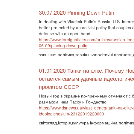
30.07.2020 Pinning Down Putin
In dealing with Vladimir Putin's Russia, U.S. interes
better protected by an activist policy that couples 
defense with an open hand.
https://www.foreignaffairs.com/articles/russian-fed
06-09/pinning-down-putin
зовнішня політика,зовнішньополітичні прогнози,
01.01.2020 Танки на елке. Почему Но
остается самым удачным идеологиче
проектом СССР
Новый год в Украине по-прежнему отмечают с
размахом, чем Пасху и Рождество
https://www.dsnews.ua/vlast_deneg/tanki-na-el
ideologicheskim-23122019220000
світогляд,історія,культура інформаційна політи