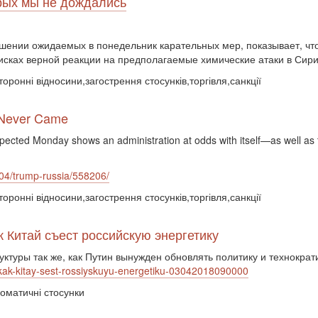
орых мы не дождались
ошении ожидаемых в понедельник карательных мер, показывает, чт
исках верной реакции на предполагаемые химические атаки в Сири
оронні відносини,загострення стосунків,торгівля,санкції
 Never Came
ected Monday shows an administration at odds with itself—as well as t
8/04/trump-russia/558206/
оронні відносини,загострення стосунків,торгівля,санкції
ак Китай съест российскую энергетику
уктуры так же, как Путин вынужден обновлять политику и технократ
-kak-kitay-sest-rossiyskuyu-energetiku-03042018090000
ломатичні стосунки