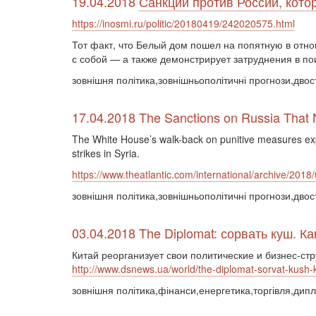
19.04.2018
Санкции против России, кот
https://inosmi.ru/politic/20180419/242020575.html
Тот факт, что Белый дом пошел на попятную в отн
с собой — а также демонстрирует затруднения в по
зовнішня політика,зовнішньополітичні прогнози,двост
17.04.2018 The Sanctions on Russia That
The White House’s walk-back on punitive measures exp
strikes in Syria.
https://www.theatlantic.com/international/archive/201
зовнішня політика,зовнішньополітичні прогнози,двост
03.04.2018 The Diplomat: сорвать куш. К
Китай реорганизует свои политические и бизнес-стр
http://www.dsnews.ua/world/the-diplomat-sorvat-kush
зовнішня політика,фінанси,енергетика,торгівля,дип