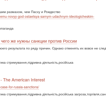
шим размахом, чем Пасху и Рождество
ochemu-novyy-god-ostaetsya-samym-udachnym-ideologicheskim-
ропаганда
чего же нужны санкции против России
оего результата по ряду причин. Однако отменять их вовсе не след
ика стримування,підривна діяльність,російська
- The American Interest
case-for-russia-sanctions/
ика стримування,підривна діяльність,російська загроза,торгівля,сан