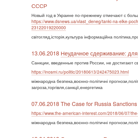
СССР
Новый год в Украине по-прежнему отмечают с боль
https://www.dsnews.ua/vlast_deneg/tanki-na-elke-p
23122019220000
світогляд,історія,культура інформаційна політика,п
13.06.2018
Неудачное сдерживание: для 
Санкции, введенные против России, не достигают св
https://inosmi.ru/politic/20180613/242475023.html
міжнародна безпека,воєнно-політичні прогнози,політ
загроза,торгівля,санкції,енергетика
07.06.2018 The Case for Russia Sanctions 
https://www.the-american-interest.com/2018/06/07/the-
міжнародна безпека,воєнно-політичні прогнози,політ