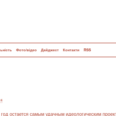
льність
Фото/відео
Дайджест
Контакти
RSS
24
й год остается самым удачным идеологическим проек