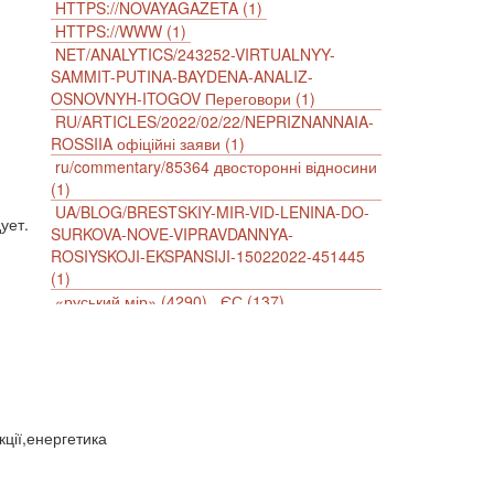
HTTPS://NOVAYAGAZETA (1)
HTTPS://WWW (1)
NET/ANALYTICS/243252-VIRTUALNYY-
SAMMIT-PUTINA-BAYDENA-ANALIZ-
OSNOVNYH-ITOGOV Переговори (1)
RU/ARTICLES/2022/02/22/NEPRIZNANNAIA-
ROSSIIA офіційні заяви (1)
ru/commentary/85364 двосторонні відносини
(1)
UA/BLOG/BRESTSKIY-MIR-VID-LENINA-DO-
ует.
SURKOVA-NOVE-VIPRAVDANNYA-
ROSIYSKOJI-EKSPANSIJI-15022022-451445
(1)
«руський мір» (4290)
ЄС (137)
імперіалізм (38)
інформаційна безпека (2)
інформаційна війна (3847)
інформаційна політика (903)
інцидент (1246)
іслам (510)
історія (4811)
агресія (2)
антиамериканізм (1188)
кції,енергетика
антисемітизм (1)
АРК (7225)
Афганістан (14)
біженці (126)
Білорусь (111)
безпека (2)