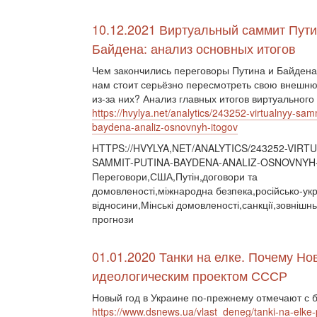
10.12.2021 Виртуальный саммит Пути
Байдена: анализ основных итогов
Чем закончились переговоры Путина и Байден
нам стоит серьёзно пересмотреть свою внешн
из-за них? Анализ главных итогов виртуального
https://hvylya.net/analytics/243252-virtualnyy-sam
baydena-analiz-osnovnyh-itogov
HTTPS://HVYLYA,NET/ANALYTICS/243252-VIRT
SAMMIT-PUTINA-BAYDENA-ANALIZ-OSNOVNYH
Переговори,США,Путін,договори та
домовленості,міжнародна безпека,російсько-укр
відносини,Мінські домовленості,санкції,зовнішнь
прогнози
01.01.2020 Танки на елке. Почему Н
идеологическим проектом СССР
Новый год в Украине по-прежнему отмечают с 
https://www.dsnews.ua/vlast_deneg/tanki-na-el