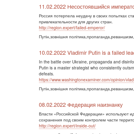
11.02.2022 Несостоявшийся императ
Россия потерпела неудачу в своих попытках ст
привлекательности для других стран.
http://region.expert/failed-emperor/
Путін,зовнішня політика,пропаганда,реваншизм,
10.02.2022 Vladimir Putin is a failed le
In the battle over Ukraine, propaganda and disinfor
Putin is a master strategist who consistently outsm
defeats.
https://www.washingtonexaminer.com/opinion/vladim
Путін,зовнішня політика,пропаганда,реваншизм,
08.02.2022 Федерация наизнанку
Власти «Российской Федерации» используют ид
сохранения под своим контролем части террито
http://region.expert/inside-out/