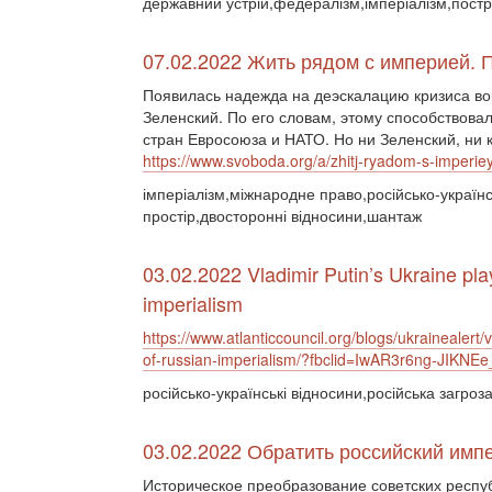
державний устрій,федералізм,імперіалізм,постр
07.02.2022 Жить рядом с империей. 
Появилась надежда на деэскалацию кризиса во
Зеленский. По его словам, этому способствова
стран Евросоюза и НАТО. Но ни Зеленский, ни к
https://www.svoboda.org/a/zhitj-ryadom-s-imperi
імперіалізм,міжнародне право,російсько-українс
простір,двосторонні відносини,шантаж
03.02.2022 Vladimir Putin’s Ukraine pla
imperialism
https://www.atlanticcouncil.org/blogs/ukrainealert/
of-russian-imperialism/?fbclid=IwAR3r6ng-JI
російсько-українські відносини,російська загроз
03.02.2022 Обратить российский имп
Историческое преобразование советских респуб