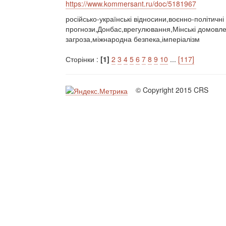
https://www.kommersant.ru/doc/5181967
російсько-українські відносини,воєнно-політичн
прогнози,Донбас,врегулювання,Мінські домовле
загроза,міжнародна безпека,імперіалізм
Сторінки :
[1]
2
3
4
5
6
7
8
9
10
...
[117]
© Copyright 2015 CRS