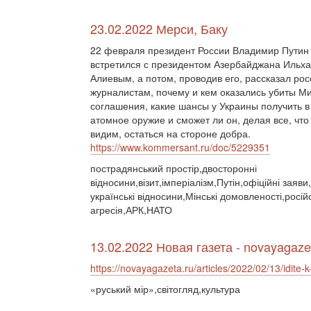
23.02.2022 Мерси, Баку
22 февраля президент России Владимир Путин
встретился с президентом Азербайджана Ильх
Алиевым, а потом, проводив его, рассказал ро
журналистам, почему и кем оказались убиты М
соглашения, какие шансы у Украины получить в
атомное оружие и сможет ли он, делая все, что
видим, остаться на стороне добра.
https://www.kommersant.ru/doc/5229351
пострадянський простір,двосторонні
відносини,візит,імперіалізм,Путін,офіційні заяви
українські відносини,Мінські домовленості,росій
агресія,АРК,НАТО
13.02.2022 Новая газета - novayagaze
https://novayagazeta.ru/articles/2022/02/13/idite-
«руський мір»,світогляд,культура