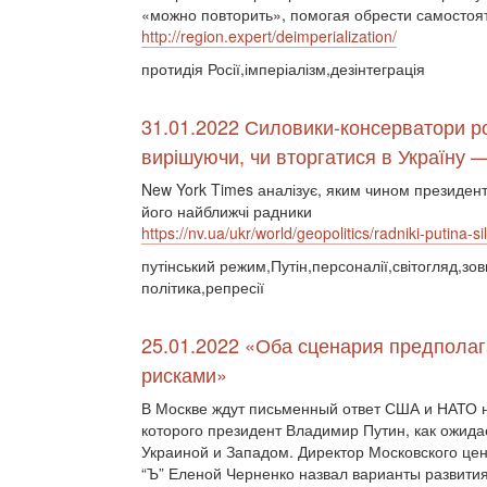
«можно повторить», помогая обрести самостоя
http://region.expert/deimperialization/
протидія Росії,імперіалізм,дезінтеграція
31.01.2022 Силовики-консерватори р
вирішуючи, чи вторгатися в Україну 
New York Times аналізує, яким чином президен
його найближчі радники
https://nv.ua/ukr/world/geopolitics/radniki-putina-
путінський режим,Путін,персоналії,світогляд,зо
політика,репресії
25.01.2022 «Оба сценария предпола
рисками»
В Москве ждут письменный ответ США и НАТО н
которого президент Владимир Путин, как ожид
Украиной и Западом. Директор Московского це
“Ъ” Еленой Черненко назвал варианты развития