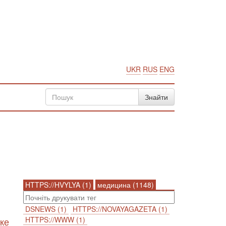
UKR
RUS
ENG
HTTPS://HVYLYA (1)
медицина (1148)
DSNEWS (1)
HTTPS://NOVAYAGAZETA (1)
HTTPS://WWW (1)
ке