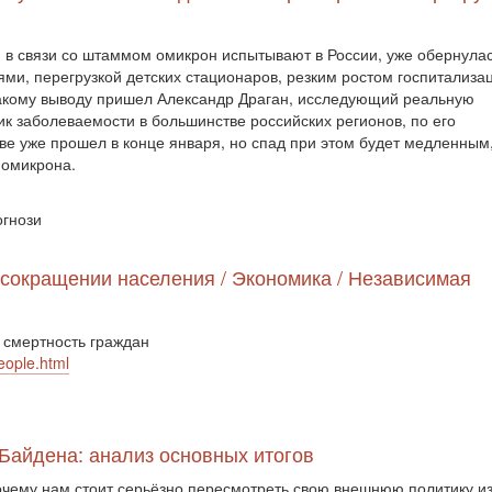
 в связи со штаммом омикрон испытывают в России, уже обернула
ми, перегрузкой детских стационаров, резким ростом госпитализа
 такому выводу пришел Александр Драган, исследующий реальную
к заболеваемости в большинстве российских регионов, по его
ве уже прошел в конце января, но спад при этом будет медленным
 омикрона.
огнози
 сокращении населения / Экономика / Независимая
 смертность граждан
eople.html
Байдена: анализ основных итогов
чему нам стоит серьёзно пересмотреть свою внешнюю политику из-