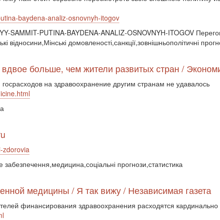
-putina-baydena-analiz-osnovnyh-itogov
NYY-SAMMIT-PUTINA-BAYDENA-ANALIZ-OSNOVNYH-ITOGOV Перегово
кі відносини,Мінські домовленості,санкції,зовнішньополітичні прогн
 вдвое больше, чем жители развитых стран / Экономи
 госрасходов на здравоохранение другим странам не удавалось
cine.html
на
ru
i-zdorovia
не забезпечення,медицина,соціальні прогнози,статистика
енной медицины / Я так вижу / Независимая газета
зателей финансирования здравоохранения расходятся кардинально
ml