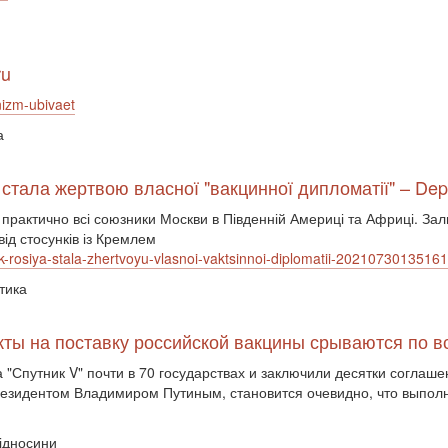
ru
nizm-ubivaet
а
я стала жертвою власної "вакцинної дипломатії" – De
практично всі союзники Москви в Південній Америці та Африці. За
від стосунків із Кремлем
k-rosiya-stala-zhertvoyu-vlasnoi-vaktsinnoi-diplomatii-2021073013516
тика
акты на поставку российской вакцины срываются по 
"Спутник V" почти в 70 государствах и заключили десятки соглаше
резидентом Владимиром Путиным, становится очевидно, что выполн
відносини