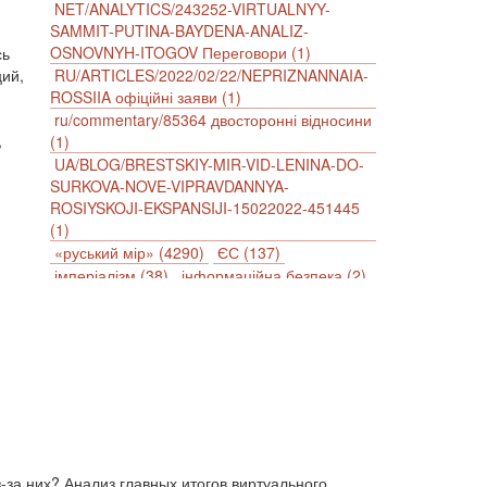
NET/ANALYTICS/243252-VIRTUALNYY-
SAMMIT-PUTINA-BAYDENA-ANALIZ-
OSNOVNYH-ITOGOV Переговори (1)
сь
ций,
RU/ARTICLES/2022/02/22/NEPRIZNANNAIA-
ROSSIIA офіційні заяви (1)
ru/commentary/85364 двосторонні відносини
,
(1)
UA/BLOG/BRESTSKIY-MIR-VID-LENINA-DO-
SURKOVA-NOVE-VIPRAVDANNYA-
ROSIYSKOJI-EKSPANSIJI-15022022-451445
(1)
«руський мір» (4290)
ЄС (137)
імперіалізм (38)
інформаційна безпека (2)
інформаційна війна (3847)
інформаційна політика (903)
інцидент (1246)
іслам (510)
історія (4811)
агресія (2)
антиамериканізм (1188)
антисемітизм (1)
АРК (7225)
Афганістан (14)
біженці (126)
Білорусь (111)
безпека (2)
безробіття (295)
бюджет (1557)
відносини (1)
візит (1601)
війна (1682)
за них? Анализ главных итогов виртуального