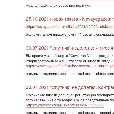
медицина,фінанси,соціальна політика
25.10.2021 Новая газета - Novayagazeta.
https://novayagazeta.ru/articles/2021/10/25/protektsio
економічна політика,економічний розвиток,медицин
30.07.2021 "Спутник" недолетів: Як Росі
Від провалу виробництва "Спутника V" постраждали 
історія заставить їх більш тверезо оцінювати вигоди 
https://www.depo.ua/ukr/svit/bez-shansiv-na-uspikh-ya
пандемія,медицина,зовнішня торгівля,зовнішня полі
30.07.2021 "Спутник" не долетел. Контр
Российские власти добились регистрации препарата 
того как вакцина с триумфом была представлена п
https://www.bbc.com/russian/features-57969809
пандемія,медицина,зовнішня торгівля,двосторонні 