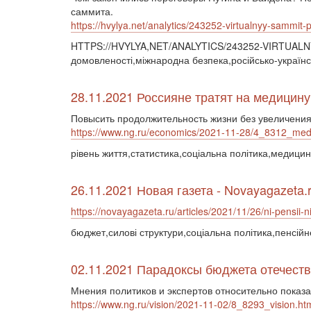
саммита.
https://hvylya.net/analytics/243252-virtualnyy-sammit
HTTPS://HVYLYA,NET/ANALYTICS/243252-VIRTUAL
домовленості,міжнародна безпека,російсько-українсь
28.11.2021 Россияне тратят на медицину
Повысить продолжительность жизни без увеличения
https://www.ng.ru/economics/2021-11-28/4_8312_medi
рівень життя,статистика,соціальна політика,медици
26.11.2021 Новая газета - Novayagazeta.
https://novayagazeta.ru/articles/2021/11/26/ni-pensii-n
бюджет,силові структури,соціальна політика,пенсій
02.11.2021 Парадоксы бюджета отечеств
Мнения политиков и экспертов относительно пока
https://www.ng.ru/vision/2021-11-02/8_8293_vision.ht