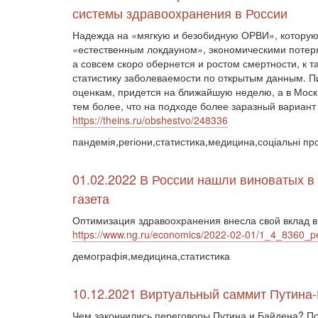
системы здравоохранения в России
Надежда на «мягкую и безобидную ОРВИ», которую
«естественным локдауном», экономическими потеря
а совсем скоро обернется и ростом смертности, к
статистику заболеваемости по открытым данным. Пи
оценкам, придется на ближайшую неделю, а в Моск
тем более, что на подходе более заразный вариант
https://theins.ru/obshestvo/248336
пандемія,регіони,статистика,медицина,соціальні пр
01.02.2022 В России нашли виноватых в
газета
Оптимизация здравоохранения внесла свой вклад в
https://www.ng.ru/economics/2022-02-01/1_4_8360_p
демографія,медицина,статистика
10.12.2021 Виртуальный саммит Путина-
Чем закончились переговоры Путина и Байдена? По