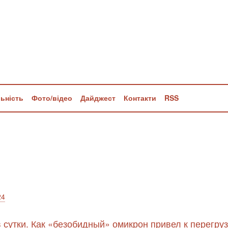
льність
Фото/відео
Дайджест
Контакти
RSS
24
 сутки. Как «безобидный» омикрон привел к перегруз