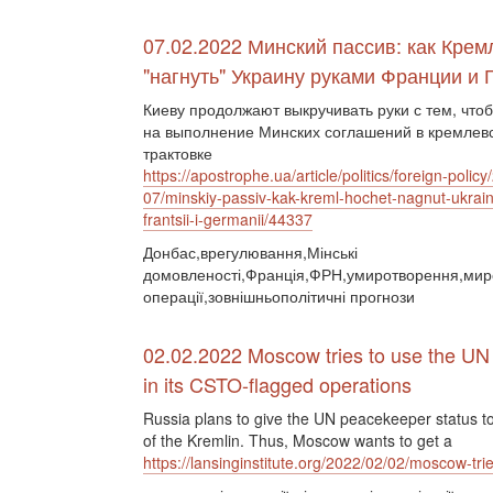
07.02.2022 Минский пассив: как Крем
"нагнуть" Украину руками Франции и
Киеву продолжают выкручивать руки с тем, что
на выполнение Минских соглашений в кремлев
трактовке
https://apostrophe.ua/article/politics/foreign-polic
07/minskiy-passiv-kak-kreml-hochet-nagnut-ukrai
frantsii-i-germanii/44337
Донбас,врегулювання,Мінські
домовленості,Франція,ФРН,умиротворення,мир
операції,зовнішньополітичні прогнози
02.02.2022 Moscow tries to use the U
in its CSTO-flagged operations
Russia plans to give the UN peacekeeper status to
of the Kremlin. Thus, Moscow wants to get a
https://lansinginstitute.org/2022/02/02/moscow-tri