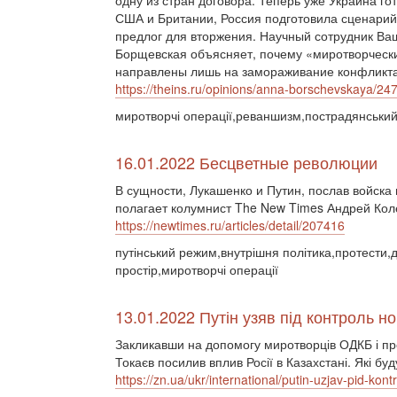
одну из стран договора. Теперь уже Украина г
США и Британии, Россия подготовила сценарий 
предлог для вторжения. Научный сотрудник Ва
Борщевская объясняет, почему «миротворческ
направлены лишь на замораживание конфликта 
https://theins.ru/opinions/anna-borschevskaya/24
миротворчі операції,реваншизм,пострадянський
16.01.2022 Бесцветные революции
В сущности, Лукашенко и Путин, послав войска
полагает колумнист The New Times Андрей Кол
https://newtimes.ru/articles/detail/207416
путінський режим,внутрішня політика,протести,
простір,миротворчі операції
13.01.2022 Путін узяв під контроль н
Закликавши на допомогу миротворців ОДКБ і пр
Токаєв посилив вплив Росії в Казахстані. Які буд
https://zn.ua/ukr/international/putin-uzjav-pid-kon