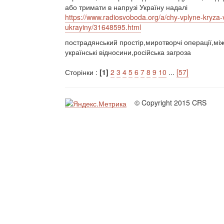
або тримати в напрузі Україну надалі
https://www.radiosvoboda.org/a/chy-vplyne-kryza
ukrayiny/31648595.html
пострадянський простір,миротворчі операції,між
українські відносини,російська загроза
Сторінки :
[1]
2
3
4
5
6
7
8
9
10
...
[57]
© Copyright 2015 CRS