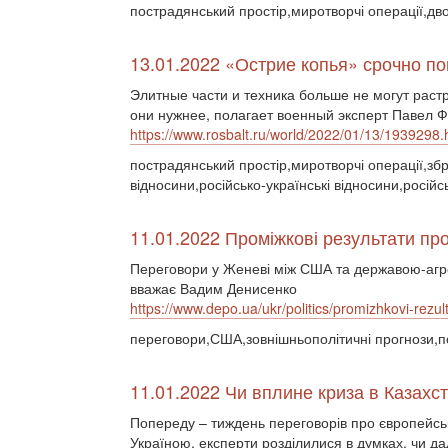
пострадянський простір,миротворчі операції,дв
13.01.2022 «Острие копья» срочно п
Элитные части и техника больше не могут раст
они нужнее, полагает военный эксперт Павел Ф
https://www.rosbalt.ru/world/2022/01/13/1939298.
пострадянський простір,миротворчі операції,збр
відносини,російсько-українські відносини,російс
11.01.2022 Проміжкові результати п
Переговори у Женеві між США та державою-агре
вважає Вадим Денисенко
https://www.depo.ua/ukr/politics/promizhkovi-rez
переговори,США,зовнішньополітичні прогнози,п
11.01.2022 Чи вплине криза в Казахс
Попереду – тиждень переговорів про європейськ
Україною, експерти розділилися в думках, чи д