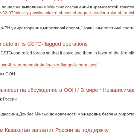
он пошел на выполнение Минских соглашений в кремлевской тракто
022-02-07/minskiy-passiv-kak-kreml-hochet-nagnut-ukrainu-rukami-frantsii
,ФРН,умиротворення,миротворчі операції,зовнішньополітичні прогн
date in its CSTO-flagged operations
CSTO-controlled forces so that it could use them in favor of the Kremli
o-use-the-un-mandate-in-its-csto-flagged-operations/
шизм,ООН
вынесет на обсуждение в ООН / В мире / Независима
к России
 відносини,Донбас,Мінські домовленості,міжнародна безпека,миротво
м Казахстан заплатит России за поддержку