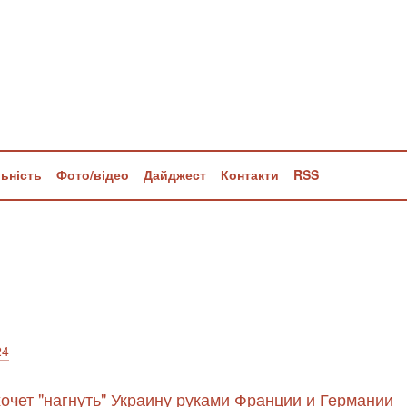
льність
Фото/відео
Дайджест
Контакти
RSS
24
хочет "нагнуть" Украину руками Франции и Германии