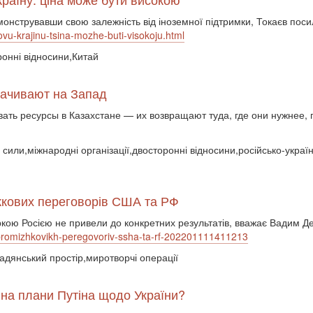
струвавши свою залежність від іноземної підтримки, Токаєв посилив
novu-krajinu-tsina-mozhe-buti-visokoju.html
ронні відносини,Китай
рачивают на Запад
вать ресурсы в Казахстане — их возвращают туда, где они нужнее,
сили,міжнародні організації,двосторонні відносини,російсько-україн
іжкових переговорів США та РФ
ою Росією не привели до конкретних результатів, вважає Вадим Д
ti-promizhkovikh-peregovoriv-ssha-ta-rf-202201111411213
адянський простір,миротворчі операції
 на плани Путіна щодо України?