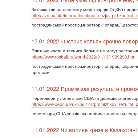
Закликавши на допомогу миротворців ОДКБ і продемон
https://zn.ua/ukr/international/putin-uzjav-pid-kontrol-
пострадянський простір,миротворчі операції,двосто
13.01.2022 «Острие копья» срочно пово
Элитные части и техника больше не могут растрачи
https://www.rosbalt.ru/world/2022/01/13/1939298.html
пострадянський простір,миротворчі операції,збройні 
прогнози
11.01.2022 Проміжкові результати пром
Переговори у Женеві між США та державою-агресорк
https://www.depo.ua/ukr/politics/promizhkovi-rezulta
переговори,США,зовнішньополітичні прогнози,постр
11.01.2022 Чи вплине криза в Казахстані