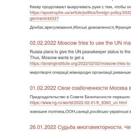
Киеву продолжают выкручивать руки с тем, чтобы 
https://apostrophe.ua/article/politics/foreign-policy/2
germanii/44337
Донбас,врегулювання,Мінські домовленості,Франція
02.02.2022 Moscow tries to use the UN man
Russia plans to give the UN peacekeeper status to the 
Thus, Moscow wants to get a
https://lansinginstitute.org/2022/02/02/moscow-tries-t
миротворчі операції,міжнародні організації,реван
01.02.2022 Свои озабоченности Москва 
Председательство в Совете Безопасности перешло 
https://www.ng.ru/world/2022-02-01/6_8360_un.html
зовнішня політика,ООН,санкції,російсько-українські
26.01.2022 Судьба многовекторности. Че