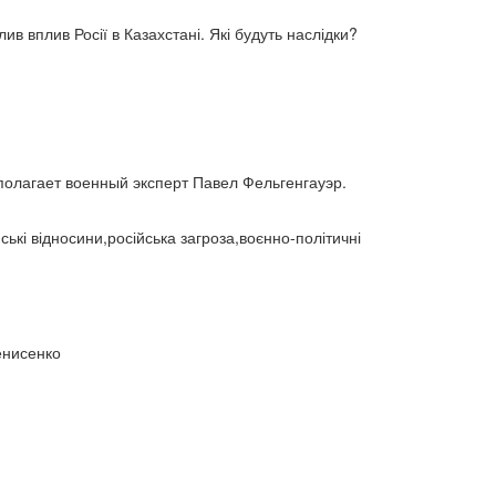
двосторонні стосунки (1084)
двостороння торгівля (360)
 вплив Росії в Казахстані. Які будуть наслідки?
деградація (546)
дезінтеграція (294)
демографія (766)
демократ (1)
демократія (2000)
День Перемоги (269)
державний устрій (46)
дипломатичні стосунки (1555)
договори та домовленості (2090)
 полагает военный эксперт Павел Фельгенгауэр.
Донбас (7792)
Друга світова (901)
економіка (19)
економічні прогноз (1)
ські відносини,російська загроза,воєнно-політичні
економічні прогнози (12339)
економічна криза (2887)
економічна політика (7372)
економічна стратегія (1793)
економічний (1)
енисенко
економічний розвиток (8656)
експансія (1315)
еміграція (143)
енергетика (8052)
загострення (1)
загострення відносин (2)
загострення конфлікту (2)
загострення стосунків (2833)
загроза (2)