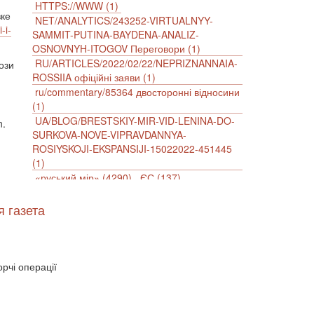
HTTPS://WWW (1)
вке
NET/ANALYTICS/243252-VIRTUALNYY-
-i-
SAMMIT-PUTINA-BAYDENA-ANALIZ-
OSNOVNYH-ITOGOV Переговори (1)
RU/ARTICLES/2022/02/22/NEPRIZNANNAIA-
ози
ROSSIIA офіційні заяви (1)
ru/commentary/85364 двосторонні відносини
(1)
UA/BLOG/BRESTSKIY-MIR-VID-LENINA-DO-
n.
SURKOVA-NOVE-VIPRAVDANNYA-
ROSIYSKOJI-EKSPANSIJI-15022022-451445
(1)
«руський мір» (4290)
ЄС (137)
імперіалізм (38)
інформаційна безпека (2)
інформаційна війна (3847)
я газета
інформаційна політика (903)
інцидент (1246)
іслам (510)
історія (4811)
агресія (2)
антиамериканізм (1188)
антисемітизм (1)
АРК (7225)
рчі операції
Афганістан (14)
біженці (126)
Білорусь (111)
безпека (2)
безробіття (295)
бюджет (1557)