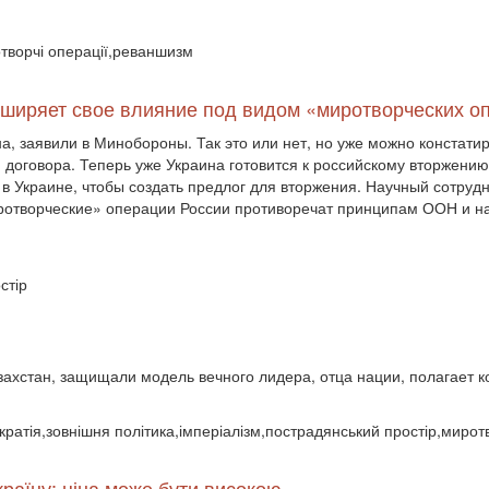
отворчі операції,реваншизм
асширяет свое влияние под видом «миротворческих о
а, заявили в Минобороны. Так это или нет, но уже можно констат
 договора. Теперь уже Украина готовится к российскому вторжени
в Украине, чтобы создать предлог для вторжения. Научный сотруд
ротворческие» операции России противоречат принципам ООН и н
стір
азахстан, защищали модель вечного лидера, отца нации, полагает
ратія,зовнішня політика,імперіалізм,пострадянський простір,миротв
країну: ціна може бути високою