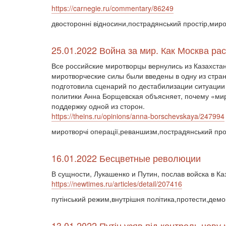
https://carnegie.ru/commentary/86249
двосторонні відносини,пострадянський простір,мир
25.01.2022 Война за мир. Как Москва р
Все российские миротворцы вернулись из Казахстан
миротворческие силы были введены в одну из стран
подготовила сценарий по дестабилизации ситуации 
политики Анна Борщевская объясняет, почему «ми
поддержку одной из сторон.
https://theins.ru/opinions/anna-borschevskaya/247994
миротворчі операції,реваншизм,пострадянський про
16.01.2022 Бесцветные революции
В сущности, Лукашенко и Путин, послав войска в К
https://newtimes.ru/articles/detail/207416
путінський режим,внутрішня політика,протести,демок
13.01.2022 Путін узяв під контроль нову 