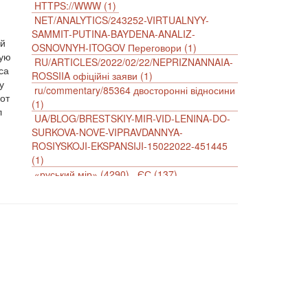
HTTPS://WWW (1)
NET/ANALYTICS/243252-VIRTUALNYY-
SAMMIT-PUTINA-BAYDENA-ANALIZ-
ей
OSNOVNYH-ITOGOV Переговори (1)
рую
RU/ARTICLES/2022/02/22/NEPRIZNANNAIA-
са
ROSSIIA офіційні заяви (1)
у
ru/commentary/85364 двосторонні відносини
от
(1)
л
UA/BLOG/BRESTSKIY-MIR-VID-LENINA-DO-
SURKOVA-NOVE-VIPRAVDANNYA-
ROSIYSKOJI-EKSPANSIJI-15022022-451445
(1)
«руський мір» (4290)
ЄС (137)
імперіалізм (38)
інформаційна безпека (2)
інформаційна війна (3847)
інформаційна політика (903)
інцидент (1246)
іслам (510)
історія (4811)
агресія (2)
антиамериканізм (1188)
антисемітизм (1)
АРК (7225)
Афганістан (14)
біженці (126)
Білорусь (111)
безпека (2)
безробіття (295)
бюджет (1557)