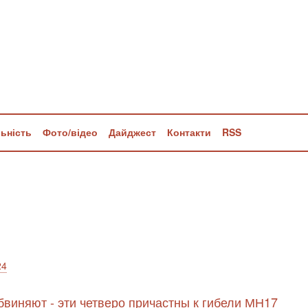
льність
Фото/відео
Дайджест
Контакти
RSS
24
бвиняют - эти четверо причастны к гибели МН17