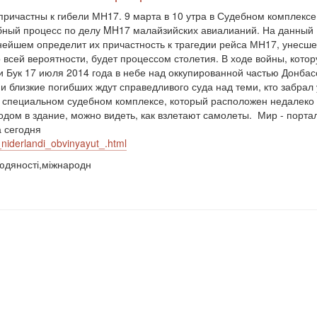
причастны к гибели МН17. 9 марта в 10 утра в Судебном комплексе
дебный процесс по делу MH17 малайзийских авиалианий. На данный
ьнейшем определит их причастность к трагедии рейса МН17, унесш
 всей вероятности, будет процессом столетия. В ходе войны, кото
ки Бук 17 июля 2014 года в небе над оккупированной частью Донбас
и близкие погибших ждут справедливого суда над теми, кто забрал 
в специальном судебном комплексе, который расположен недалеко 
дом в здание, можно видеть, как взлетают самолеты. Мир - порта
а сегодня
niderlandi_obvinyayut_.html
людяності,міжнародн