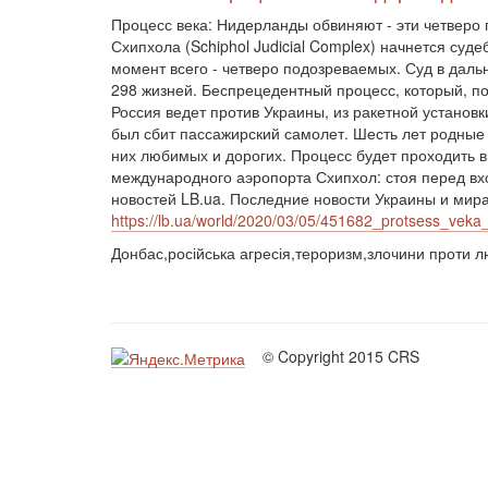
Процесс века: Нидерланды обвиняют - эти четверо 
Схипхола (Schiphol Judicial Complex) начнется су
момент всего - четверо подозреваемых. Суд в дал
298 жизней. Беспрецедентный процесс, который, по
Россия ведет против Украины, из ракетной установ
был сбит пассажирский самолет. Шесть лет родные 
них любимых и дорогих. Процесс будет проходить 
международного аэропорта Схипхол: стоя перед вхо
новостей LB.ua. Последние новости Украины и мир
https://lb.ua/world/2020/03/05/451682_protsess_veka_
Донбас,російська агресія,тероризм,злочини проти 
© Copyright 2015 CRS