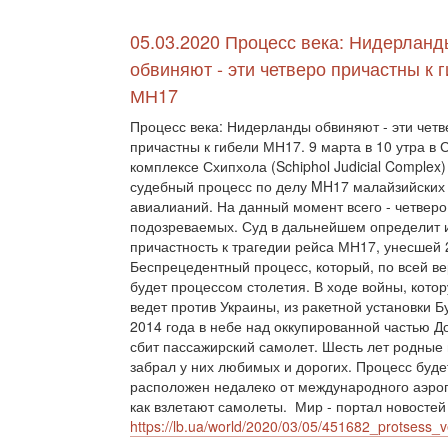
05.03.2020 Процесс века: Нидерланд
обвиняют - эти четверо причастны к 
МН17
Процесс века: Нидерланды обвиняют - эти четв
причастны к гибели МН17. 9 марта в 10 утра в
комплексе Схипхола (Schiphol Judicial Complex)
судебный процесс по делу MH17 малайзийских
авиалианий. На данный момент всего - четверо
подозреваемых. Суд в дальнейшем определит 
причастность к трагедии рейса МН17, унесшей 
Беспрецедентный процесс, который, по всей ве
будет процессом столетия. В ходе войны, кото
ведет против Украины, из ракетной установки Б
2014 года в небе над оккупированной частью Д
сбит пассажирский самолет. Шесть лет родные 
забрал у них любимых и дорогих. Процесс буде
расположен недалеко от международного аэроп
как взлетают самолеты. Мир - портал новостей
https://lb.ua/world/2020/03/05/451682_protsess_