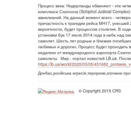
Процесс века: Нидерланды обвиняют - эти четв
комплексе Схипхола (Schiphol Judicial Comple
авиалианий. На данный момент всего - четвер
причастность к трагедии рейса МН17, унесшей 
вероятности, будет процессом столетия. В ходе
установки Бук 17 июля 2014 года в небе над о
самолет. Шесть лет родные и близкие погибших 
любимых и дорогих. Процесс будет проходить 
недалеко от международного аэропорта Схипхол
самолеты. Мир - портал новостей LB.ua. Посл
https://lb.ua/world/2020/03/05/451682_protsess_
Донбас,російська агресія,тероризм,злочини пр
© Copyright 2015 CRS