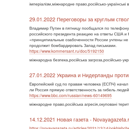
імперіалізм,міжнародне право,російсько-українські 
29.01.2022 Переговоры за круглым ство
Владимир Путин в пятницу пообщался по телефон
российского президента реакцию на ответы США и 
«принципиальные озабоченности России учтены не 
продолжит бомбардировать Запад письмами.
https://www.kommersant.ru/doc/5192150
міжнародна безпека,російська загроза,російсько-у
27.01.2022 Украина и Нидерланды проти
Европейский суд по правам человека (ЕСПЧ) начал 
ли Россия прямую ответственность за гибель людей 
https://www.bbc.com/russian/news-60149695
міжнародне право,російська агресія,окуповані тери
14.12.2021 Новая газета - Novayagazeta.
https://novayagazeta.ru/articles/2021/12/14/pokhishc