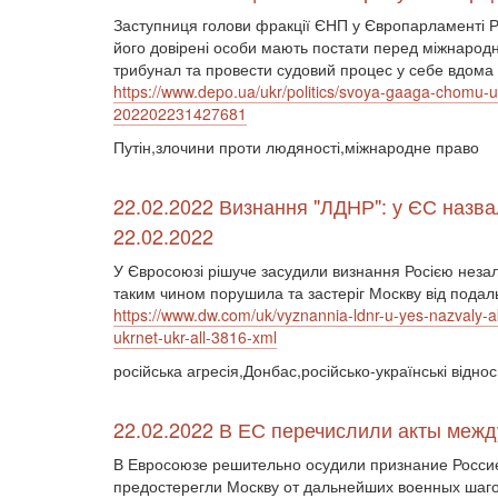
Заступниця голови фракції ЄНП у Європарламенті Ра
його довірені особи мають постати перед міжнародн
трибунал та провести судовий процес у себе вдома
https://www.depo.ua/ukr/politics/svoya-gaaga-chomu-uk
202202231427681
Путін,злочини проти людяності,міжнародне право
22.02.2022 Визнання "ЛДНР": у ЄС назва
22.02.2022
У Євросоюзі рішуче засудили визнання Росією неза
таким чином порушила та застеріг Москву від подаль
https://www.dw.com/uk/vyznannia-ldnr-u-yes-nazvaly-
ukrnet-ukr-all-3816-xml
російська агресія,Донбас,російсько-українські відн
22.02.2022 В ЕС перечислили акты межд
В Евросоюзе решительно осудили признание Росси
предостерегли Москву от дальнейших военных шаго