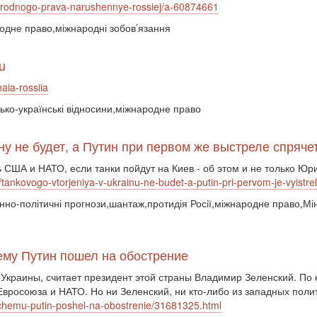
narodnogo-prava-narushennye-rossiej/a-60874661
родне право,міжнародні зобов’язання
u
aia-rossiia
сько-українські відносини,міжнародне право
ну не будет, а Путин при первом же выстреле спрячет
ть США и НАТО, если танки пойдут на Киев - об этом и не только Ю
2/tankovogo-vtorjeniya-v-ukrainu-ne-budet-a-putin-pri-pervom-je-vyist
оєнно-політичні прогнози,шантаж,протидія Росії,міжнародне право,Мін
ему Путин пошел на обострение
Украины, считает президент этой страны Владимир Зеленский. По 
вросоюза и НАТО. Но ни Зеленский, ни кто-либо из западных полит
ochemu-putin-poshel-na-obostrenie/31681325.html