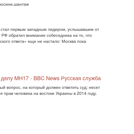
двосторонні стосунки (1084)
дносини,шантаж
двостороння торгівля (360)
деградація (546)
дезінтеграція (294)
демографія (766)
демократ (1)
демократія (2000)
День Перемоги (269)
 стал первым западным лидером, услышавшим от
державний устрій (46)
 РФ обратил внимание собеседника на то, что
дипломатичні стосунки (1555)
кого ответа» еще не настало: Москва пока
договори та домовленості (2090)
Донбас (7792)
Друга світова (901)
економіка (19)
економічні прогноз (1)
економічні прогнози (12339)
економічна криза (2887)
о делу MH17 - BBC News Русская служба
економічна політика (7372)
економічна стратегія (1793)
й вопрос, на который должен ответить суд: несет
економічний (1)
я прав человека на востоке Украины в 2014 году.
економічний розвиток (8656)
експансія (1315)
еміграція (143)
енергетика (8052)
загострення (1)
загострення відносин (2)
загострення конфлікту (2)
загострення стосунків (2833)
загроза (2)