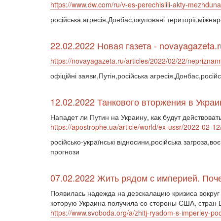
https://www.dw.com/ru/v-es-perechislili-akty-mezhdu
російська агресія,Донбас,окуповані території,міжна
22.02.2022 Новая газета - novayagazeta.r
https://novayagazeta.ru/articles/2022/02/22/nepriznann
офіційні заяви,Путін,російська агресія,Донбас,росій
12.02.2022 Танкового вторжения в Украи
Нападет ли Путин на Украину, как будут действова
https://apostrophe.ua/article/world/ex-ussr/2022-02-1
російсько-українські відносини,російська загроза,в
прогнози
07.02.2022 Жить рядом с империей. Поч
Появилась надежда на деэскалацию кризиса вокруг 
которую Украина получила со стороны США, стран Е
https://www.svoboda.org/a/zhitj-ryadom-s-imperiey-p