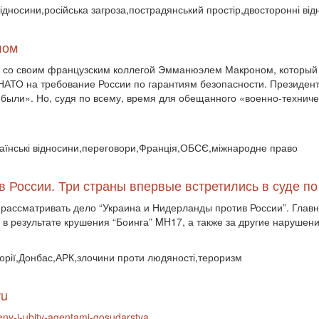
відносини,російська загроза,пострадянський простір,двосторонні ві
лом
у со своим французским коллегой Эмманюэлем Макроном, который
НАТО на требование России по гарантиям безопасности. Президент
были». Но, судя по всему, время для обещанного «военно-техничес
країнські відносини,переговори,Франція,ОБСЄ,міжнародне право
в России. Три страны впервые встретились в суде п
рассматривать дело “Украина и Нидерланды против России”. Главны
в результате крушения “Боинга” MH17, а также за другие нарушени
торії,Донбас,АРК,злочини проти людяності,тероризм
ru
heny-i-ubity-agentami-gosudarstva