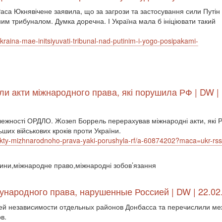
са Юкнявічене заявила, що за загрози та застосування сили Путін 
им трибуналом. Думка доречна. І Україна мала б ініціювати такий
raina-mae-initsiyuvati-tribunal-nad-putinim-i-yogo-posipakami-
ли акти міжнародного права, які порушила РФ | DW |
лежності ОРДЛО. Жозеп Боррель перерахував міжнародні акти, які 
ших військових кроків проти України.
akty-mizhnarodnoho-prava-yaki-porushyla-rf/a-60874202?maca=ukr-rss
осини,міжнародне право,міжнародні зобов’язання
ународного права, нарушенные Россией | DW | 22.02
ей независимости отдельных районов Донбасса та перечислили м
в.