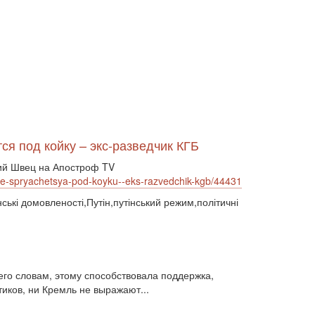
відносини (1)
візит (1601)
війна (1682)
ВВП (1030)
Великобританія (17)
вибори (5377)
внутрішньополітичні прогнози (6)
внутрішня політика (9225)
воєнні дії (1022)
воєнно-політичні прогнози (4976)
воєнно-політичні прогнози (1)
восторонні відносини (1)
ВПК (2634)
врегулювання (2782)
ся под койку – экс-разведчик КГБ
врегулювання конфлікту (1191)
врегулювання (1)
гібридна війна (3724)
рий Швец на Апостроф TV
гонка озброєнь (720)
rele-spryachetsya-pod-koyku--eks-razvedchik-kgb/44431
громадська думка (1837)
ські домовленості,Путін,путінський режим,політичні
громадська думка Путін (1)
громадянське права людини (1)
громадянське суспільство (1751)
гуманітарна політика (2042)
діяльність (10)
діяльність парламенту (1330)
его словам, этому способствовала поддержка,
діяльність уряду (1292)
двосторонні (1)
иков, ни Кремль не выражают...
двосторонні відносин (1)
двосторонні відносини (13789)