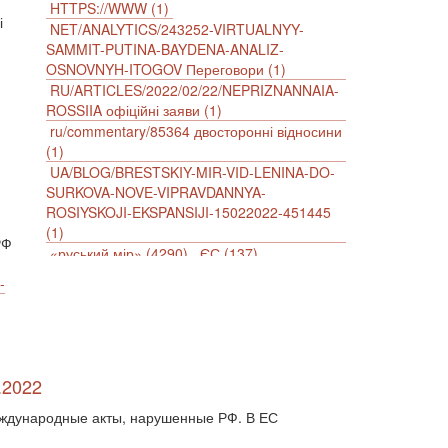
HTTPS://WWW (1)
і
NET/ANALYTICS/243252-VIRTUALNYY-
SAMMIT-PUTINA-BAYDENA-ANALIZ-
OSNOVNYH-ITOGOV Переговори (1)
RU/ARTICLES/2022/02/22/NEPRIZNANNAIA-
ROSSIIA офіційні заяви (1)
ru/commentary/85364 двосторонні відносини
(1)
UA/BLOG/BRESTSKIY-MIR-VID-LENINA-DO-
SURKOVA-NOVE-VIPRAVDANNYA-
ROSIYSKOJI-EKSPANSIJI-15022022-451445
(1)
РФ
«руський мір» (4290)
ЄС (137)
імперіалізм (38)
інформаційна безпека (2)
-
інформаційна війна (3847)
інформаційна політика (903)
інцидент (1246)
іслам (510)
історія (4811)
агресія (2)
антиамериканізм (1188)
антисемітизм (1)
АРК (7225)
.2022
Афганістан (14)
біженці (126)
еждународные акты, нарушенные РФ. В ЕС
Білорусь (111)
безпека (2)
безробіття (295)
бюджет (1557)