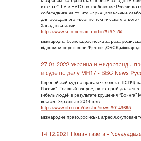
Макроном, который стал первым западным лид
ответы США и НАТО на требование России по г
собеседника на то, что «принципиальные озабо
для обещанного «военно-технического ответа»
Запад письмами.
https://www.kommersant.ru/doc/5192150
міжнародна безпека,російська загроза,російсько
відносини,переговори,Франція,ОБСЄ,міжнарод
27.01.2022 Украина и Нидерланды пр
в суде по делу MH17 - BBC News Рус
Европейский суд по правам человека (ЕСПЧ) н
России”. Главный вопрос, на который должен от
гибель людей в результате крушения “Боинга” 
востоке Украины в 2014 году.
https://www.bbc.com/russian/news-60149695
міжнародне право,російська агресія,окуповані 
14.12.2021 Новая газета - Novayagaze