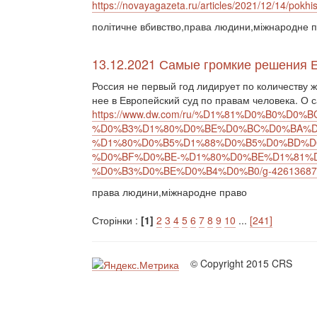
https://novayagazeta.ru/articles/2021/12/14/pokh
політичне вбивство,права людини,міжнародне 
13.12.2021 Самые громкие решения ЕС
Россия не первый год лидирует по количеству 
нее в Европейский суд по правам человека. О с
https://www.dw.com/ru/%D1%81%D0%B0%D0
%D0%B3%D1%80%D0%BE%D0%BC%D0%BA%D
%D1%80%D0%B5%D1%88%D0%B5%D0%BD%D
%D0%BF%D0%BE-%D1%80%D0%BE%D1%81%D
%D0%B3%D0%BE%D0%B4%D0%B0/g-42613687
права людини,міжнародне право
Сторінки :
[1]
2
3
4
5
6
7
8
9
10
...
[241]
© Copyright 2015 CRS