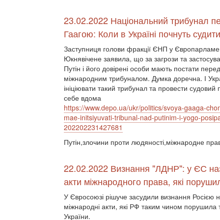
23.02.2022 Національний трибунал п
Гаагою: Коли в Україні почнуть судити
Заступниця голови фракції ЄНП у Європарламе
Юкнявічене заявила, що за загрози та застосув
Путін і його довірені особи мають постати пере
міжнародним трибуналом. Думка доречна. І Укр
ініціювати такий трибунал та провести судовий 
себе вдома
https://www.depo.ua/ukr/politics/svoya-gaaga-cho
mae-initsiyuvati-tribunal-nad-putinim-i-yogo-posip
202202231427681
Путін,злочини проти людяності,міжнародне пра
22.02.2022 Визнання "ЛДНР": у ЄС н
акти міжнародного права, які поруши
У Євросоюзі рішуче засудили визнання Росією
міжнародні акти, які РФ таким чином порушила т
України.