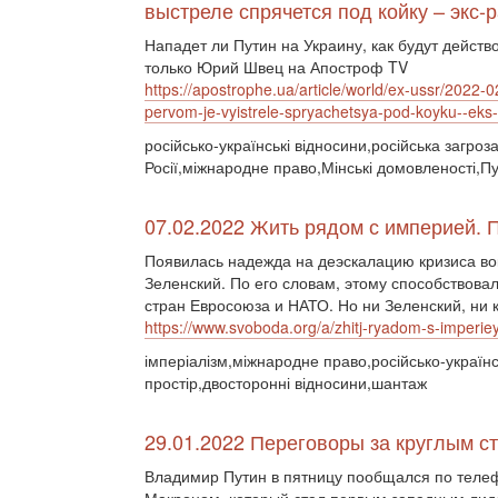
выстреле спрячется под койку – экс-
Нападет ли Путин на Украину, как будут действ
только Юрий Швец на Апостроф TV
https://apostrophe.ua/article/world/ex-ussr/2022-
pervom-je-vyistrele-spryachetsya-pod-koyku--eks
російсько-українські відносини,російська загро
Росії,міжнародне право,Мінські домовленості,Пу
07.02.2022 Жить рядом с империей. 
Появилась надежда на деэскалацию кризиса во
Зеленский. По его словам, этому способствова
стран Евросоюза и НАТО. Но ни Зеленский, ни к
https://www.svoboda.org/a/zhitj-ryadom-s-imperi
імперіалізм,міжнародне право,російсько-українс
простір,двосторонні відносини,шантаж
29.01.2022 Переговоры за круглым с
Владимир Путин в пятницу пообщался по теле