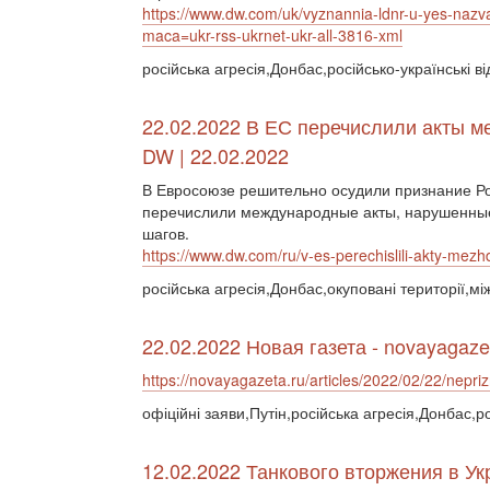
https://www.dw.com/uk/vyznannia-ldnr-u-yes-nazv
maca=ukr-rss-ukrnet-ukr-all-3816-xml
російська агресія,Донбас,російсько-українські 
22.02.2022 В ЕС перечислили акты м
DW | 22.02.2022
В Евросоюзе решительно осудили признание Ро
перечислили международные акты, нарушенные
шагов.
https://www.dw.com/ru/v-es-perechislili-akty-me
російська агресія,Донбас,окуповані території,м
22.02.2022 Новая газета - novayagaze
https://novayagazeta.ru/articles/2022/02/22/nepri
офіційні заяви,Путін,російська агресія,Донбас,
12.02.2022 Танкового вторжения в Ук