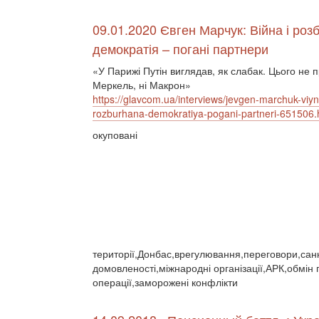
09.01.2020 Євген Марчук: Війна і роз
демократія – погані партнери
«У Парижі Путін виглядав, як слабак. Цього не 
Меркель, ні Макрон»
https://glavcom.ua/interviews/jevgen-marchuk-viyn
rozburhana-demokratiya-pogani-partneri-651506.
окуповані
території,Донбас,врегулювання,переговори,санкц
домовленості,міжнародні організації,АРК,обмін
операції,заморожені конфлікти