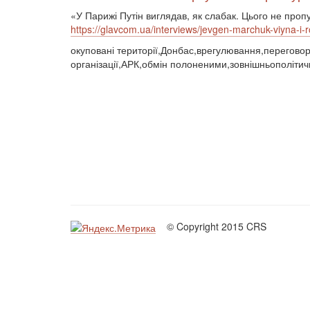
«У Парижі Путін виглядав, як слабак. Цього не проп
https://glavcom.ua/interviews/jevgen-marchuk-viyna-i
окуповані території,Донбас,врегулювання,переговор
організації,АРК,обмін полоненими,зовнішньополітич
© Copyright 2015 CRS