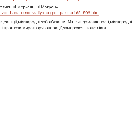
устили ні Меркель, ні Макрон»
-rozburhana-demokratiya-pogani-partneri-651506.html
и,санкції,міжнародні зобов'язання,Мінські домовленості,міжнародні
ні прогнози,миротворчі операції,заморожені конфлікти