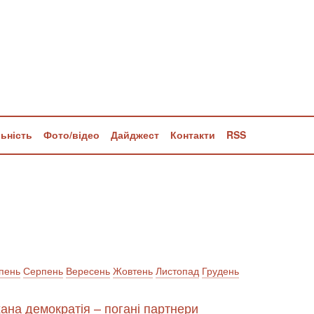
льність
Фото/відео
Дайджест
Контакти
RSS
пень
Серпень
Вересень
Жовтень
Листопад
Грудень
хана демократія – погані партнери