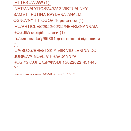
HTTPS://WWW (1)
NET/ANALYTICS/243252-VIRTUALNYY-
SAMMIT-PUTINA-BAYDENA-ANALIZ-
OSNOVNYH-ITOGOV Переговори (1)
RU/ARTICLES/2022/02/22/NEPRIZNANNAIA-
ROSSIIA офіційні заяви (1)
ru/commentary/85364 двосторонні відносини
(1)
UA/BLOG/BRESTSKIY-MIR-VID-LENINA-DO-
SURKOVA-NOVE-VIPRAVDANNYA-
ROSIYSKOJI-EKSPANSIJI-15022022-451445
(1)
«руський мір» (4290)
ЄС (137)
імперіалізм (38)
інформаційна безпека (2)
інформаційна війна (3847)
інформаційна політика (903)
інцидент (1246)
іслам (510)
історія (4811)
агресія (2)
антиамериканізм (1188)
антисемітизм (1)
АРК (7225)
Афганістан (14)
біженці (126)
Білорусь (111)
безпека (2)
безробіття (295)
бюджет (1557)