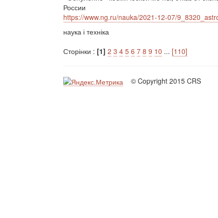
России
https://www.ng.ru/nauka/2021-12-07/9_8320_astr
наука і техніка
Сторінки :
[1]
2
3
4
5
6
7
8
9
10
...
[110]
© Copyright 2015 CRS