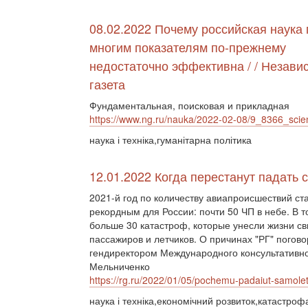
08.02.2022 Почему российская наука 
многим показателям по-прежнему
недостаточно эффективна / / Незави
газета
Фундаментальная, поисковая и прикладная
https://www.ng.ru/nauka/2022-02-08/9_8366_scie
наука і техніка,гуманітарна політика
12.01.2022 Когда перестанут падать
2021-й год по количеству авиапроисшествий ст
рекордным для России: почти 50 ЧП в небе. В т
больше 30 катастроф, которые унесли жизни с
пассажиров и летчиков. О причинах "РГ" погово
гендиректором Международного консультативно
Мельниченко
https://rg.ru/2022/01/05/pochemu-padaiut-samolety
наука і техніка,економічний розвиток,катастроф