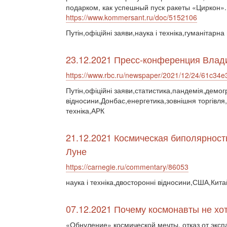
подарком, как успешный пуск ракеты «Циркон».
https://www.kommersant.ru/doc/5152106
Путін,офіційні заяви,наука і техніка,гуманітарна
23.12.2021 Пресс-конференция Влад
https://www.rbc.ru/newspaper/2021/12/24/61c3
Путін,офіційні заяви,статистика,пандемія,демогр
відносини,Донбас,енергетика,зовнішня торгівля,
техніка,АРК
21.12.2021 Космическая биполярност
Луне
https://carnegie.ru/commentary/86053
наука і техніка,двосторонні відносини,США,Кита
07.12.2021 Почему космонавты не хот
«Обнуление» космической мечты, отказ от экс