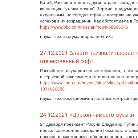
Китай, Россия и многие другие страны сегодня
концепцию "утечки мозгов". Термин, придуманн
актуальным, но сегодня страны, потерявшие у
успехов в их возращении. Как обстоят дела в Р
https://www.bbc.com/russian/news-58966676
наука і техніка,гуманітарна політика
27.12.2021 Власти признали провал 
отечественный софт
Российские государственные компании, в том 
в серьезной зависимости от иностранного прогр
https://www.finanz.ru/novosti/aktsii/vlasti-prizna
1031066656
наука і техніка,економічна політика,контрсанкції
24.12.2021 «Циркон» вместо музыки
24 декабря президент России Владимир Путин 
провел совместное заседание Госсовета и Сове
россиян и всю мировую общественность, как о