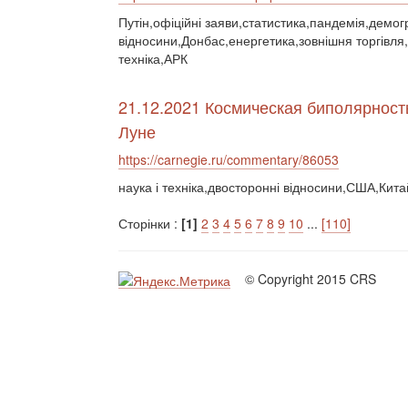
Путін,офіційні заяви,статистика,пандемія,демогр
відносини,Донбас,енергетика,зовнішня торгівля,
техніка,АРК
21.12.2021 Космическая биполярност
Луне
https://carnegie.ru/commentary/86053
наука і техніка,двосторонні відносини,США,Кита
Сторінки :
[1]
2
3
4
5
6
7
8
9
10
...
[110]
© Copyright 2015 CRS