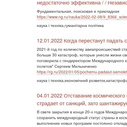
недостаточно эффективна / / Незави
Фундаментальная, поисковая и прикладная
https://www.ng.ru/nauka/2022-02-08/9_8366_scie
наука і техніка,гуманітарна політика
12.01.2022 Когда перестанут падать
2021-й год по количеству авиапроисшествий ста
больше 30 катастроф, которые унесли жизни св
поговорила с гендиректором Международного ко
полетов" Сергеем Мельниченко
https://rg.ru/2022/01/05/pochemu-padaiut-samolety
наука і техніка,економічний розвиток,катастроф
04.01.2022 Отставание космического
страдает от санкций, зато шантажиру
В свете закрытия в конце 20-х годов Междунар
сохранить международный статус страны в косм
выполнение новых программ постоянно отклады