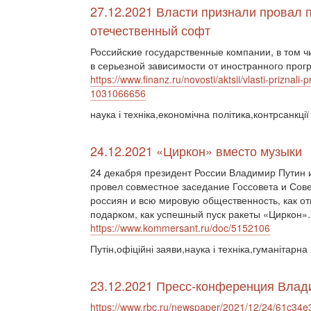
27.12.2021 Власти признали провал 
отечественный софт
Российские государственные компании, в том 
в серьезной зависимости от иностранного прогр
https://www.finanz.ru/novosti/aktsii/vlasti-prizna
1031066656
наука і техніка,економічна політика,контрсанкції
24.12.2021 «Циркон» вместо музыки
24 декабря президент России Владимир Путин 
провел совместное заседание Госсовета и Сове
россиян и всю мировую общественность, как о
подарком, как успешный пуск ракеты «Циркон».
https://www.kommersant.ru/doc/5152106
Путін,офіційні заяви,наука і техніка,гуманітарна
23.12.2021 Пресс-конференция Влад
https://www.rbc.ru/newspaper/2021/12/24/61c3