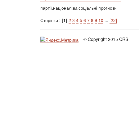
партії,націоналізм,соціальні прогнози
Сторінки :
[1]
2
3
4
5
6
7
8
9
10
...
[22]
© Copyright 2015 CRS