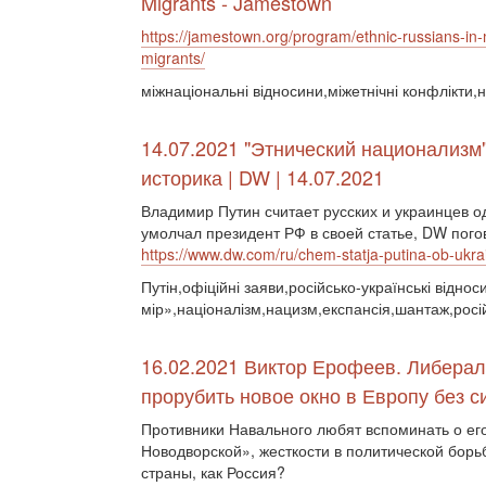
Migrants - Jamestown
https://jamestown.org/program/ethnic-russians-in
migrants/
міжнаціональні відносини,міжетнічні конфлікти,
14.07.2021 "Этнический национализм"
историка | DW | 14.07.2021
Владимир Путин считает русских и украинцев од
умолчал президент РФ в своей статье, DW пог
https://www.dw.com/ru/chem-statja-putina-ob-ukra
Путін,офіційні заяви,російсько-українські відно
мір»,націоналізм,нацизм,експансія,шантаж,росій
16.02.2021 Виктор Ерофеев. Либера
прорубить новое окно в Европу без с
Противники Навального любят вспоминать о ег
Новодворской», жесткости в политической борьб
страны, как Россия?