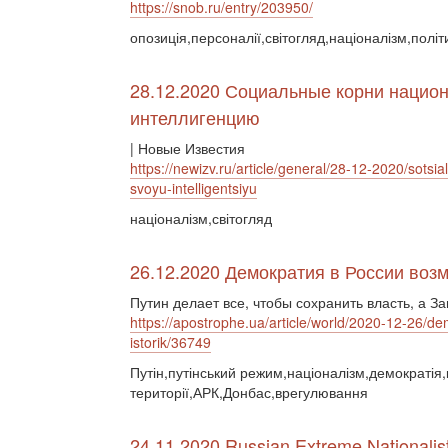
https://snob.ru/entry/203950/
опозиція,персоналії,світогляд,націоналізм,політ
28.12.2020 Социальные корни национ
интеллигенцию
| Новые Известия
https://newizv.ru/article/general/28-12-2020/sots
svoyu-intelligentsiyu
націоналізм,світогляд
26.12.2020 Демократия в России возм
Путин делает все, чтобы сохранить власть, а 
https://apostrophe.ua/article/world/2020-12-26/de
istorik/36749
Путін,путінський режим,націоналізм,демократія,
території,АРК,Донбас,врегулювання
24.11.2020 Russian Extreme Nationalist