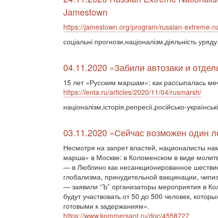
Jamestown
https://jamestown.org/program/russian-extreme-nat
соціальні прогнози,націоналізм,діяльність уряд
04.11.2020 «Забили автозаки и отде
15 лет «Русским маршам»: как рассыпалась ме
https://lenta.ru/articles/2020/11/04/rusmarsh/
націоналізм,історія,репресії,російсько-українськ
03.11.2020 «Сейчас возможен один ло
Несмотря на запрет властей, националисты на
марша» в Москве: в Коломенском в виде молитв
— в Люблино как несанкционированное шествие
глобализма, принудительной вакцинации, чипиз
— заявили “Ъ” организаторы мероприятия в Ко
будут участвовать от 50 до 500 человек, котор
готовыми к задержаниям».
https://www.kommersant.ru/doc/4558727