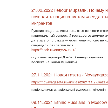
21.02.2022 Геворг Мирзаян. Почему 
позволять националистам «оседлать
мигрантов
Русские националисты пытаются всячески эксп
национальный вопрос. И государство должно и
дать за это по рукам — если, конечно, оно не х
очередной раз распасться.
https://snob.ru/entry/240831/
окуповані території,Донбас,біженці,соціальна
політика,націоналізм,нацизм
27.11.2021 Новая газета - Novayagaze
https://novayagazeta.ru/articles/2021/11/27/kaza
націоналізм,міжнаціональні відносини,міжетнічн
09.11.2021 Ethnic Russians in Moscow