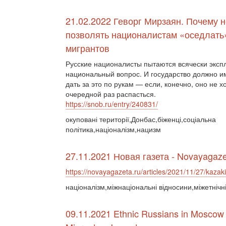
21.02.2022 Геворг Мирзаян. Почему 
позволять националистам «оседлать
мигрантов
Русские националисты пытаются всячески эксп
национальный вопрос. И государство должно и
дать за это по рукам — если, конечно, оно не х
очередной раз распасться.
https://snob.ru/entry/240831/
окуповані території,Донбас,біженці,соціальна
політика,націоналізм,нацизм
27.11.2021 Новая газета - Novayagaze
https://novayagazeta.ru/articles/2021/11/27/kaza
націоналізм,міжнаціональні відносини,міжетнічн
09.11.2021 Ethnic Russians in Moscow