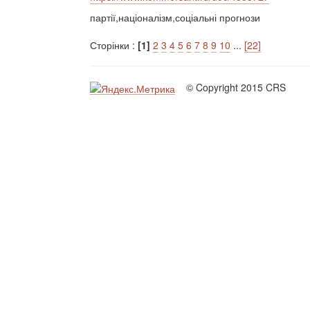
партії,націоналізм,соціальні прогнози
Сторінки :
[1]
2
3
4
5
6
7
8
9
10
...
[22]
© Copyright 2015 CRS