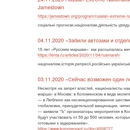
Jamestown
https://jamestown.org/program/russian-extreme-nat
соціальні прогнози,націоналізм,діяльність уряд
04.11.2020 «Забили автозаки и отде
15 лет «Русским маршам»: как рассыпалась ме
https://lenta.ru/articles/2020/11/04/rusmarsh/
націоналізм,історія,репресії,російсько-українськ
03.11.2020 «Сейчас возможен один ло
Несмотря на запрет властей, националисты на
марша» в Москве: в Коломенском в виде молитв
— в Люблино как несанкционированное шествие
глобализма, принудительной вакцинации, чипиз
— заявили “Ъ” организаторы мероприятия в Ко
будут участвовать от 50 до 500 человек, котор
готовыми к задержаниям».
https://www.kommersant.ru/doc/4558727