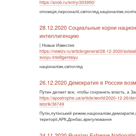
https://snob.ru/entry/203950/
опозиція,персоналії,світогляд,націоналізм,політ
28.12.2020 Социальные корни национ
интеллигенцию
| Новые Известия
https://newizv.ru/article/general/28-12-2020/sots
svoyu-intelligentsiyu
націоналізм,світогляд
26.12.2020 Демократия в России возм
Путин делает все, чтобы сохранить власть, а 
https://apostrophe.ua/article/world/2020-12-26/de
istorik/36749
Путін,путінський режим,націоналізм,демократія,
території,АРК,Донбас,врегулювання
24.11.2020 Russian Extreme Nationalist