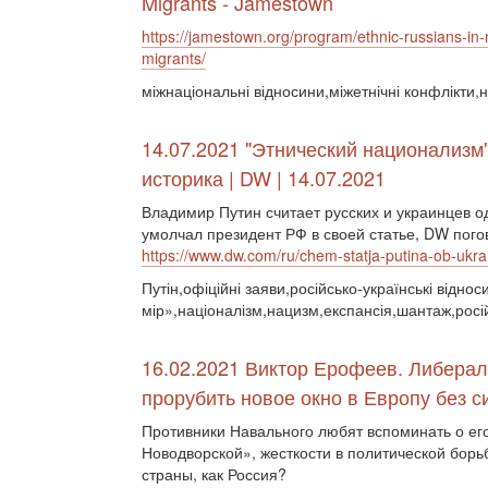
Migrants - Jamestown
https://jamestown.org/program/ethnic-russians-in
migrants/
міжнаціональні відносини,міжетнічні конфлікти,
14.07.2021 "Этнический национализм"
историка | DW | 14.07.2021
Владимир Путин считает русских и украинцев од
умолчал президент РФ в своей статье, DW пог
https://www.dw.com/ru/chem-statja-putina-ob-ukra
Путін,офіційні заяви,російсько-українські відно
мір»,націоналізм,нацизм,експансія,шантаж,росій
16.02.2021 Виктор Ерофеев. Либера
прорубить новое окно в Европу без с
Противники Навального любят вспоминать о ег
Новодворской», жесткости в политической борьб
страны, как Россия?