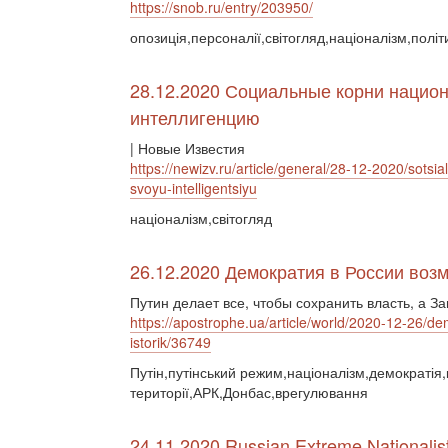
https://snob.ru/entry/203950/
опозиція,персоналії,світогляд,націоналізм,політ
28.12.2020 Социальные корни национ
интеллигенцию
| Новые Известия
https://newizv.ru/article/general/28-12-2020/sots
svoyu-intelligentsiyu
націоналізм,світогляд
26.12.2020 Демократия в России возм
Путин делает все, чтобы сохранить власть, а 
https://apostrophe.ua/article/world/2020-12-26/de
istorik/36749
Путін,путінський режим,націоналізм,демократія,
території,АРК,Донбас,врегулювання
24.11.2020 Russian Extreme Nationalist