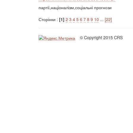
партії,націоналізм,соціальні прогнози
Сторінки :
[1]
2
3
4
5
6
7
8
9
10
...
[22]
© Copyright 2015 CRS