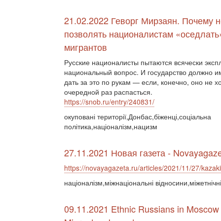
21.02.2022 Геворг Мирзаян. Почему 
позволять националистам «оседлать
мигрантов
Русские националисты пытаются всячески эксп
национальный вопрос. И государство должно и
дать за это по рукам — если, конечно, оно не х
очередной раз распасться.
https://snob.ru/entry/240831/
окуповані території,Донбас,біженці,соціальна
політика,націоналізм,нацизм
27.11.2021 Новая газета - Novayagaze
https://novayagazeta.ru/articles/2021/11/27/kaza
націоналізм,міжнаціональні відносини,міжетнічн
09.11.2021 Ethnic Russians in Moscow