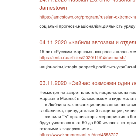
Jamestown
https://jamestown.org/program/russian-extreme-nat
соціальні прогнози,націоналізм,діяльність уряд
04.11.2020 «Забили автозаки и отде
15 лет «Русским маршам»: как рассыпалась ме
https://lenta.ru/articles/2020/11/04/rusmarsh/
націоналізм,історія,репресії,російсько-українськ
03.11.2020 «Сейчас возможен один ло
Несмотря на запрет властей, националисты на
марша» в Москве: в Коломенском в виде молитв
— в Люблино как несанкционированное шествие
глобализма, принудительной вакцинации, чипиз
— заявили “Ъ” организаторы мероприятия в Ко
будут участвовать от 50 до 500 человек, котор
готовыми к задержаниям».
https://www.kommersant.ru/doc/4558727