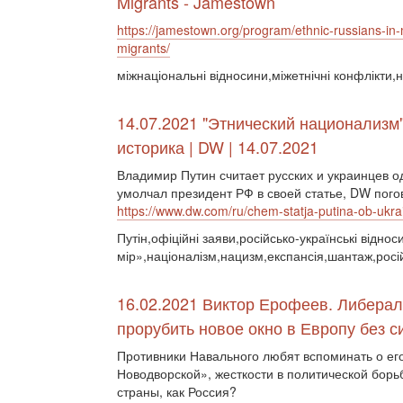
Migrants - Jamestown
https://jamestown.org/program/ethnic-russians-in
migrants/
міжнаціональні відносини,міжетнічні конфлікти,
14.07.2021 "Этнический национализм"
историка | DW | 14.07.2021
Владимир Путин считает русских и украинцев од
умолчал президент РФ в своей статье, DW пог
https://www.dw.com/ru/chem-statja-putina-ob-ukra
Путін,офіційні заяви,російсько-українські відно
мір»,націоналізм,нацизм,експансія,шантаж,росій
16.02.2021 Виктор Ерофеев. Либера
прорубить новое окно в Европу без с
Противники Навального любят вспоминать о ег
Новодворской», жесткости в политической борьб
страны, как Россия?