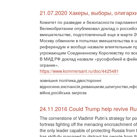
21.07.2020 Хакеры, выборы, олигарх
Комитет по разведке и безопасности парламен
Великобритании опубликовал доклад о российс
вмешательстве, подготовленный еще в марте 2
Москву обвинили в попытках вмешательства в 
референдум и вообще назвали влиятельным п
угрожающим Соединенному Королевству по вс
В МИД РФ доклад назвали «русофобией в фей
огранке».
https://www.kommersant.ru/doc/4425481
зовнішня політика,двосторонні
відносини,експансія,реваншизм,шпигунство,нф
війна,російська загроза
24.11.2016 Could Trump help revive R
The cornerstone of Vladimir Putin’s strategy for po
fortress fighting off the menacing encroachment o
the only leader capable of protecting Russia from
has skilfully managed to distract his people from t