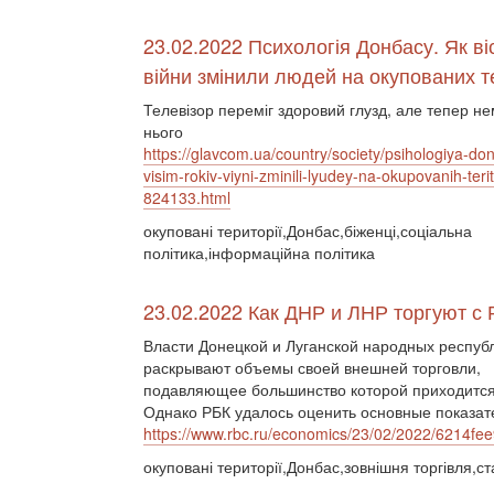
23.02.2022 Психологія Донбасу. Як віс
війни змінили людей на окупованих т
Телевізор переміг здоровий глузд, але тепер не
нього
https://glavcom.ua/country/society/psihologiya-do
visim-rokiv-viyni-zminili-lyudey-na-okupovanih-terito
824133.html
окуповані території,Донбас,біженці,соціальна
політика,інформаційна політика
23.02.2022 Как ДНР и ЛНР торгуют с 
Власти Донецкой и Луганской народных респуб
раскрывают объемы своей внешней торговли,
подавляющее большинство которой приходится
Однако РБК удалось оценить основные показа
https://www.rbc.ru/economics/23/02/2022/6214f
окуповані території,Донбас,зовнішня торгівля,ст