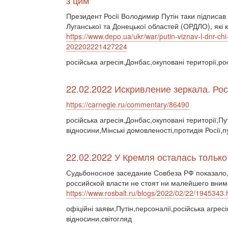
з цим
Президент Росії Володимир Путін таки підписав
Луганської та Донецької областей (ОРДЛО), які
https://www.depo.ua/ukr/war/putin-viznav-l-dnr-ch
202202221427224
російська агресія,Донбас,окуповані території,ро
22.02.2022 Искривление зеркала. Ро
https://carnegie.ru/commentary/86490
російська агресія,Донбас,окуповані території,Пу
відносини,Мінські домовленості,протидія Росії,
22.02.2022 У Кремля осталась тольк
Судьбоносное заседание Совбеза РФ показало,
российской власти не стоят ни малейшего вним
https://www.rosbalt.ru/blogs/2022/02/22/1945343.
офіційні заяви,Путін,персоналії,російська агресі
відносини,світогляд