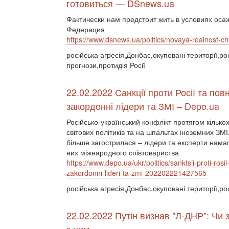
готовиться — DSnews.ua
Фактически нам предстоит жить в условиях осаж
Федерация
https://www.dsnews.ua/politics/novaya-realnost-
російська агресія,Донбас,окуповані території,ро
прогнози,протидія Росії
22.02.2022 Санкції проти Росії та п
закордонні лідери та ЗМІ – Depo.ua
Російсько-український конфлікт протягом кільк
світових політиків та на шпальтах іноземних ЗМ
більше загострилася – лідери та експерти намаг
них міжнародного співтовариства
https://www.depo.ua/ukr/politics/sanktsii-proti-
zakordonni-lideri-ta-zmi-202202221427565
російська агресія,Донбас,окуповані території,рос
22.02.2022 Путін визнав "Л-ДНР": Чи з