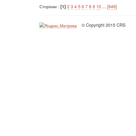
Сторінки :
[1]
2
3
4
5
6
7
8
9
10
...
[849]
© Copyright 2015 CRS