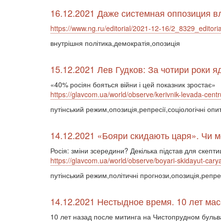
16.12.2021 Даже системная оппозиция вл
https://www.ng.ru/editorial/2021-12-16/2_8329_editoria
внутрішня політика,демократія,опозиція
15.12.2021 Лев Гудков: За чотири роки яд
«40% росіян бояться війни і цей показник зростає»
https://glavcom.ua/world/observe/kerivnik-levada-centru
путінський режим,опозиція,репресії,соціологічні опи
14.12.2021 «Бояри скидають царя». Чи м
Росія: зміни зсередини? Декілька підстав для скепт
https://glavcom.ua/world/observe/boyari-skidayut-carya
путінський режим,політичні прогнози,опозиція,репрес
14.12.2021 Нестыдное время. 10 лет ма
10 лет назад после митинга на Чистопрудном буль