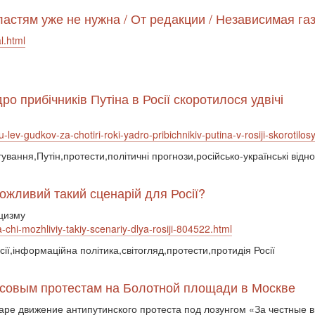
астям уже не нужна / От редакции / Независимая га
l.html
ро прибічників Путіна в Росії скоротилося удвічі
-lev-gudkov-za-chotiri-roki-yadro-pribichnikiv-putina-v-rosiji-skorotilo
тування,Путін,протести,політичні прогнози,російсько-українські відн
ожливий такий сценарій для Росії?
ицизму
-chi-mozhliviy-takiy-scenariy-dlya-rosiji-804522.html
ії,інформаційна політика,світогляд,протести,протидія Росії
ссовым протестам на Болотной площади в Москве
варе движение антипутинского протеста под лозунгом «За честные