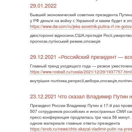
29.01.2022
Бывший экономический советник президента Путина
у РФ деньги на войну с Украиной и каким будет в э
https://www.dw.com/ru/jeks-sovetnik-putina-rf-ne-got
двосторонні відносини,США,протидія Росії,умиротвор
прогнози,путінський режим,опозиція
29.12.2021 «Российский президент — вс
Главный тренд уходящего года — резкое ужесточен
https://www.rosbalt.ru/russia/2021/12/29/1937757.html
внутрішня політика,репресії,вибори,опозиція,політи
23.12.2021 Что сказал Владимир Путин 
Президент России Владимир Путин в 17-й раз пров
507 сотрудников российских и иностранных СМИ са
пресс-конференция продлилась три часа 56 минут. 
одном материале главные ответы президента
https://snob.ru/news/chto-skazal-vladimir-putin-na-pres