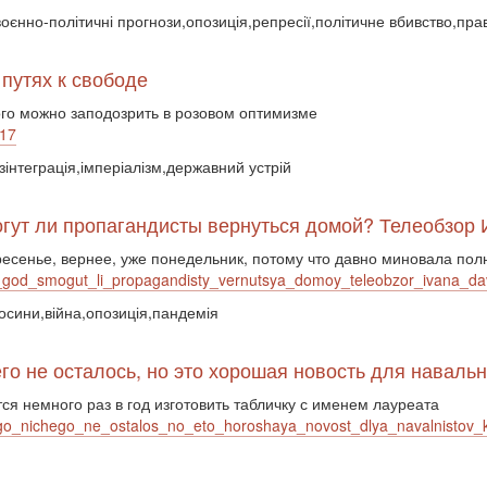
и,воєнно-політичні прогнози,опозиція,репресії,політичне вбивство,п
путях к свободе
ого можно заподозрить в розовом оптимизме
317
зінтеграція,імперіалізм,державний устрій
могут ли пропагандисты вернуться домой? Телеобзор
сенье, вернее, уже понедельник, потому что давно миновала пол
y_god_smogut_li_propagandisty_vernutsya_domoy_teleobzor_ivana_d
носини,війна,опозиція,пандемія
го не осталось, но это хорошая новость для наваль
ся немного раз в год изготовить табличку с именем лауреата
nogo_nichego_ne_ostalos_no_eto_horoshaya_novost_dlya_navalnistov