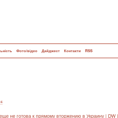
льність
Фото/відео
Дайджест
Контакти
RSS
24
 еще не готова к прямому вторжению в Украину | DW 