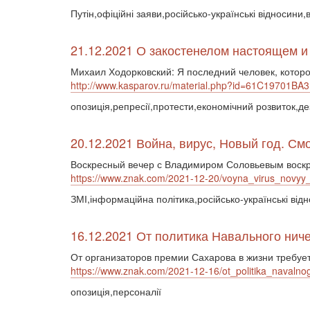
Путін,офіційні заяви,російсько-українські відносин
21.12.2021 О закостенелом настоящем и 
Михаил Ходорковский: Я последний человек, котор
http://www.kasparov.ru/material.php?id=61C19701BA
опозиція,репресії,протести,економічний розвиток,де
20.12.2021 Война, вирус, Новый год. С
Воскресный вечер с Владимиром Соловьевым воскре
https://www.znak.com/2021-12-20/voyna_virus_novy
ЗМІ,інформаційна політика,російсько-українські від
16.12.2021 От политика Навального ниче
От организаторов премии Сахарова в жизни требует
https://www.znak.com/2021-12-16/ot_politika_naval
опозиція,персоналії