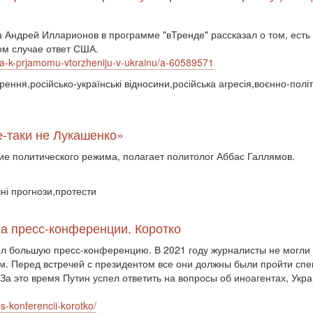
 Андрей Илларионов в программе "вТренде" рассказал о том, есть
том случае ответ США.
ova-k-prjamomu-vtorzheniju-v-ukrainu/a-60589571
ення,російсько-українські відносини,російська агресія,воєнно-політ
е-таки не Лукашенко»
ие политического режима, полагает политолог Аббас Галлямов.
чні прогнози,протести
на пресс-конференции. Коротко
ел большую пресс-конференцию. В 2021 году журналисты не могли 
м. Перед встречей с президентом все они должны были пройти сп
За это время Путин успел ответить на вопросы об иноагентах, Ук
s-konferencii-korotko/