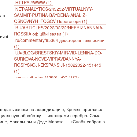
HTTPS://WWW (1)
NET/ANALYTICS/243252-VIRTUALNYY-
 ли
SAMMIT-PUTINA-BAYDENA-ANALIZ-
OSNOVNYH-ITOGOV Переговори (1)
RU/ARTICLES/2022/02/22/NEPRIZNANNAIA-
ROSSIIA офіційні заяви (1)
ичні
ru/commentary/85364 двосторонні відносини
(1)
UA/BLOG/BRESTSKIY-MIR-VID-LENINA-DO-
SURKOVA-NOVE-VIPRAVDANNYA-
ROSIYSKOJI-EKSPANSIJI-15022022-451445
(1)
«руський мір» (4290)
ЄС (137)
імперіалізм (38)
інформаційна безпека (2)
інформаційна війна (3847)
інформаційна політика (903)
інцидент (1246)
іслам (510)
історія (4811)
подать заявки на аккредитацию, Кремль пригласил
агресія (2)
антиамериканізм (1188)
ециальную обработку — частицами серебра. Сама
антисемітизм (1)
АРК (7225)
раине, Навальном и Деде Морозе — «Сноб» собрал в
Афганістан (14)
біженці (126)
Білорусь (111)
безпека (2)
безробіття (295)
бюджет (1557)