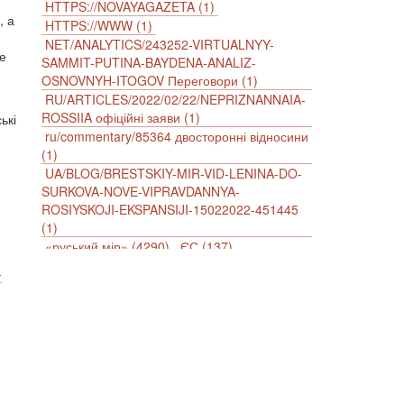
HTTPS://NOVAYAGAZETA (1)
, а
HTTPS://WWW (1)
NET/ANALYTICS/243252-VIRTUALNYY-
е
SAMMIT-PUTINA-BAYDENA-ANALIZ-
OSNOVNYH-ITOGOV Переговори (1)
RU/ARTICLES/2022/02/22/NEPRIZNANNAIA-
ROSSIIA офіційні заяви (1)
ькі
ru/commentary/85364 двосторонні відносини
(1)
UA/BLOG/BRESTSKIY-MIR-VID-LENINA-DO-
SURKOVA-NOVE-VIPRAVDANNYA-
ROSIYSKOJI-EKSPANSIJI-15022022-451445
(1)
«руський мір» (4290)
ЄС (137)
імперіалізм (38)
інформаційна безпека (2)
-
інформаційна війна (3847)
інформаційна політика (903)
інцидент (1246)
іслам (510)
історія (4811)
агресія (2)
антиамериканізм (1188)
антисемітизм (1)
АРК (7225)
Афганістан (14)
біженці (126)
Білорусь (111)
безпека (2)