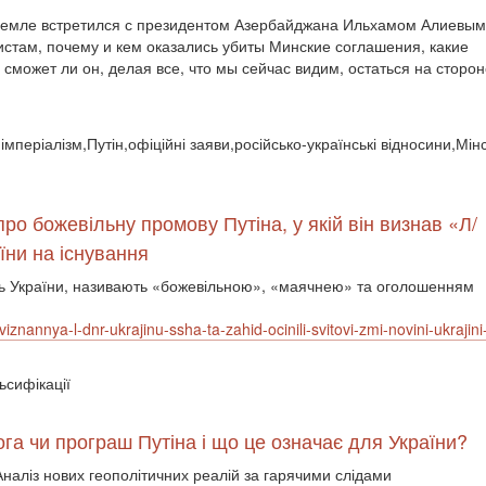
ремле встретился с президентом Азербайджана Ильхамом Алиевым
истам, почему и кем оказались убиты Минские соглашения, какие
сможет ли он, делая все, что мы сейчас видим, остаться на сторон
імперіалізм,Путін,офіційні заяви,російсько-українські відносини,Мінс
ро божевільну промову Путіна, у якій він визнав «Л/
їни на існування
сть України, називають «божевільною», «маячнею» та оголошенням
iznannya-l-dnr-ukrajinu-ssha-ta-zahid-ocinili-svitovi-zmi-novini-ukrajini
ьсифікації
а чи програш Путіна і що це означає для України?
Аналіз нових геополітичних реалій за гарячими слідами