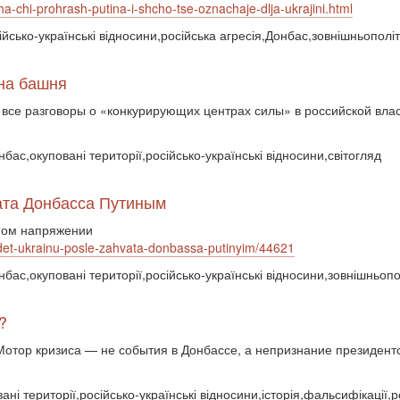
ha-chi-prohrash-putina-i-shcho-tse-oznachaje-dlja-ukrajini.html
сійсько-українські відносини,російська агресія,Донбас,зовнішньополі
дна башня
 все разговоры о «конкурирующих центрах силы» в российской вла
нбас,окуповані території,російсько-українські відносини,світогляд
вата Донбасса Путиным
нном напряжении
o-jdet-ukrainu-posle-zahvata-donbassa-putinyim/44621
онбас,окуповані території,російсько-українські відносини,зовнішньоп
?
 Мотор кризиса — не события в Донбассе, а непризнание президен
ані території,російсько-українські відносини,історія,фальсифікації,р