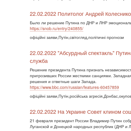
22.02.2022 Политолог Андрей Колесник
Было ли решение Путина по ДНР и ЛНР эмоциональн
https://snob.ru/entry/240855/
офіційні заяви,Путін,світогляд,політичні прогнози
22.02.2022 "Абсурдный спектакль" Пути
служба
Решение президента Путина признать независимост
пригрозивших России жесткими санциями. Западная
решения и ответные шаги Запада.
https://www.bbc.com/russian/features-60457859
офіційні заяви,Путін,російська агресія,Донбас,окупо
22.02.2022 На Украине Совет клином со
21 февраля президент России Владимир Путин собр
Луганской и Донецкой народных республик (ДНР и Л