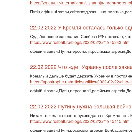
https://zn.ua/ukr/international/viznannja-lnrdnr-peremo
Путін,офіційні заяви,світогляд,зовнішня політика,ро
22.02.2022 У Кремля осталась только о
Судьбоносное заседание Совбеза РФ показало, что
https://www.rosbalt.ru/blogs/2022/02/22/1945343.html
офіційні заяви,Путін,персоналії,російська агресія,До
22.02.2022 Что ждет Украину после зах
Кремль и дальше будет держать Украину в постоя
https://apostrophe.ua/article/politics/2022-02-22/cht
офіційні заяви,Путін,персоналії,російська агресія,Д
22.02.2022 Путину нужна большая война
Никакого коллективного руководства в Кремле нет.
https://www.rosbalt.ru/blogs/2022/02/22/1945415.html
офіційні заяви,Путін,російська агресія,Донбас,окупов