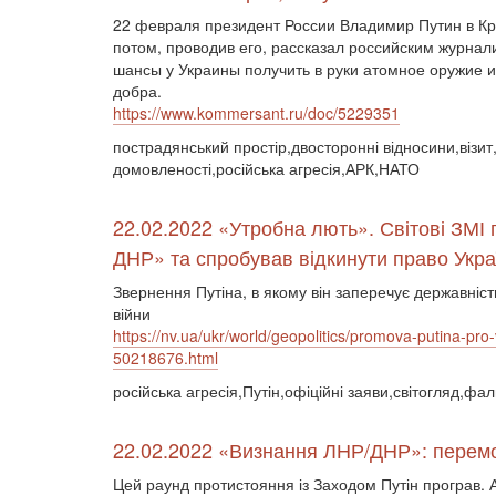
22 февраля президент России Владимир Путин в К
потом, проводив его, рассказал российским журнал
шансы у Украины получить в руки атомное оружие и 
добра.
https://www.kommersant.ru/doc/5229351
пострадянський простір,двосторонні відносини,візит,
домовленості,російська агресія,АРК,НАТО
22.02.2022 «Утробна лють». Світові ЗМІ п
ДНР» та спробував відкинути право Укра
Звернення Путіна, в якому він заперечує державні
війни
https://nv.ua/ukr/world/geopolitics/promova-putina-pro-v
50218676.html
російська агресія,Путін,офіційні заяви,світогляд,фал
22.02.2022 «Визнання ЛНР/ДНР»: перемог
Цей раунд протистояння із Заходом Путін програв. 