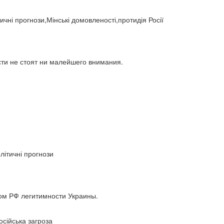
безробіття (295)
бюджет (1557)
відносини (1)
візит (1601)
війна (1682)
тичні прогнози,Мінські домовленості,протидія Росії
ВВП (1030)
Великобританія (17)
вибори (5377)
внутрішньополітичні прогнози (6)
внутрішня політика (9225)
воєнні дії (1022)
сти не стоят ни малейшего внимания.
воєнно-політичні прогнози (4976)
восторонні відносини (1)
ВПК (2634)
врегулювання (2782)
врегулювання конфлікту (1191)
врегулювання (1)
гібридна війна (3724)
гонка озброєнь (720)
громадська думка (1837)
громадська думка Путін (1)
олітичні прогнози
громадянське права людини (1)
громадянське суспільство (1751)
гуманітарна політика (2042)
діяльність (10)
діяльність парламенту (1330)
том РФ легитимности Украины.
діяльність уряду (1292)
двосторонні (1)
двосторонні відносин (1)
двосторонні відносини (13789)
осійська загроза