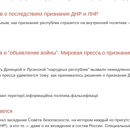
ов о последствиях признания ДНР и ЛНР
ым, как признание республик отразится на внутренней политике 
на и "объявление войны". Мировая пресса о признан
ь Донецкой и Луганской "народных республик" вызвало немедленн
 пресса удивляется тому, как принималось решение о признании Д
вані території,інформаційна політика,фальсифікації
шелся
ал заседание Совета безопасности, на котором каждый из присут
НР), а кто-то — даже о их вхождении в состав России. Специальны