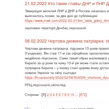
21.02.2022 Кто такие главы ДНР и ЛНР
Эвакуация жителей ЛНР и ДНР в Россию началась в
выяснилось позже, за два дня до публикации
https://www.znak.com/2022-02-21/kto_takie_glavy_dnr
окуповані території,Донбас,персоналії
08.02.2022 Чортова дюжина патріарха: п
Чортова дюжина патріарха: підсумок 13 років прав
(Гундяєва). Він став 17-м (за офіційною хронологі
медійною персоною. Саме такий образ малювався це
Кирило за ці роки та чому 13-й рік може стати оста
патріарха Кирила – у якому стані церква йому діста
новини України та світу сьогодні
https://lb.ua/society/2022/02/08/505009_chortova_dy
РПЦ,персоналії,світогляд
Сторінки :
[1]
2
3
4
5
6
7
8
9
10
...
[872]