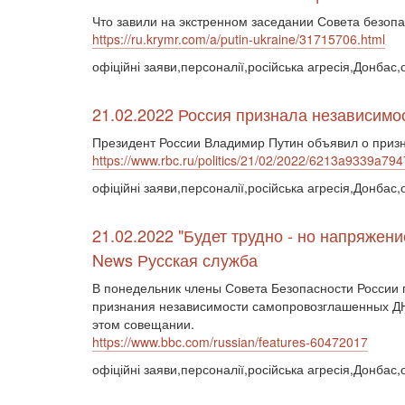
Что завили на экстренном заседании Совета безоп
https://ru.krymr.com/a/putin-ukraine/31715706.html
офіційні заяви,персоналії,російська агресія,Донбас,
21.02.2022 Россия признала независимо
Президент России Владимир Путин объявил о приз
https://www.rbc.ru/politics/21/02/2022/6213a9339a7
офіційні заяви,персоналії,російська агресія,Донбас,
21.02.2022 "Будет трудно - но напряжен
News Русская служба
В понедельник члены Совета Безопасности России 
признания независимости самопровозглашенных ДНР 
этом совещании.
https://www.bbc.com/russian/features-60472017
офіційні заяви,персоналії,російська агресія,Донбас,