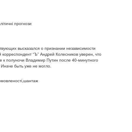
відносини (1)
візит (1601)
війна (1682)
ВВП (1030)
Великобританія (17)
вибори (5377)
внутрішньополітичні прогнози (6)
олітичні прогнози
внутрішня політика (9225)
воєнні дії (1022)
воєнно-політичні прогнози (4976)
воєнно-політичні прогнози (1)
восторонні відносини (1)
ВПК (2634)
ствующих высказался о признании независимости
й корреспондент “Ъ” Андрей Колесников уверен, что
врегулювання (2782)
же к полуночи Владимир Путин после 40-минутного
врегулювання конфлікту (1191)
 Иначе быть уже не могло.
врегулювання (1)
гібридна війна (3724)
гонка озброєнь (720)
громадська думка (1837)
домовленості,шантаж
громадська думка Путін (1)
громадянське права людини (1)
громадянське суспільство (1751)
гуманітарна політика (2042)
діяльність (10)
діяльність парламенту (1330)
діяльність уряду (1292)
двосторонні (1)
двосторонні відносин (1)
двосторонні відносини (13789)