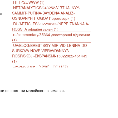
HTTPS://WWW (1)
NET/ANALYTICS/243252-VIRTUALNYY-
ад
SAMMIT-PUTINA-BAYDENA-ANALIZ-
OSNOVNYH-ITOGOV Переговори (1)
RU/ARTICLES/2022/02/22/NEPRIZNANNAIA-
ROSSIIA офіційні заяви (1)
й
ru/commentary/85364 двосторонні відносини
(1)
UA/BLOG/BRESTSKIY-MIR-VID-LENINA-DO-
SURKOVA-NOVE-VIPRAVDANNYA-
ROSIYSKOJI-EKSPANSIJI-15022022-451445
(1)
«руський мір» (4290)
ЄС (137)
імперіалізм (38)
інформаційна безпека (2)
інформаційна війна (3847)
інформаційна політика (903)
інцидент (1246)
іслам (510)
історія (4811)
сти не стоят ни малейшего внимания.
агресія (2)
антиамериканізм (1188)
антисемітизм (1)
АРК (7225)
Афганістан (14)
біженці (126)
Білорусь (111)
безпека (2)
безробіття (295)
бюджет (1557)