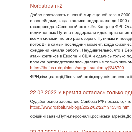
Nordstream-2
Добро пожаловать в новый мир с ценой газа в 2000
европейцами, когда топливо подорожало до 1000 ев
газопровода «Северный поток 2». Канцлер ФРГ Ола
подчиненных Путина поддержали идею признания т
всеми силами, но его разговоры с Путиным и поезд
поток 2» в самый последний момент, когда физичес
ожидании начала работы. Неудивительно, что в Бе
атаки критиков в Европе и США и сдались только п
проекта руководствовались далеко не только экон
https://theins.ru/opinions/sergej-sumlennyj/248790
ФРН,візит,санкції,Північний потік,корупція,персоналі
22.02.2022 У Кремля осталась только о
Судьбоносное заседание Совбеза РФ показало, что
https://www.rosbalt.ru/blogs/2022/02/22/1945343.html
офіційні заяви,Путін,персоналії,російська агресія,До
22.02.2022 Что ждет Украину после зах