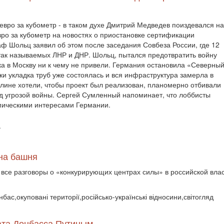
 евро за кубометр - в таком духе Дмитрий Медведев поиздевался н
ро за кубометр на новостях о приостановке сертификации
ф Шольц заявил об этом после заседания Совбеза России, где 12
ак называемых ЛНР и ДНР. Шольц, пытался предотвратить войну
ка в Москву ни к чему не привели. Германия остановила «Северны
ки укладка труб уже состоялась и вся инфраструктура замерла в
рлине хотели, чтобы проект был реализован, планомерно отбивали
од угрозой войны. Сергей Сумленный напоминает, что лоббисты
омическими интересами Германии.
ї
дна башня
 все разговоры о «конкурирующих центрах силы» в российской вла
нбас,окуповані території,російсько-українські відносини,світогляд
вата Донбасса Путиным