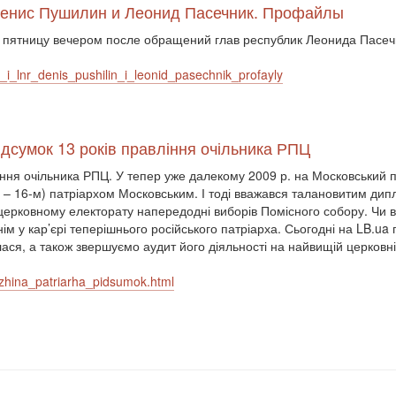
 Денис Пушилин и Леонид Пасечник. Профайлы
 пятницу вечером после обращений глав республик Леонида Пасеч
_i_lnr_denis_pushilin_i_leonid_pasechnik_profayly
ідсумок 13 років правління очільника РПЦ
ління очільника РПЦ. У тепер уже далекому 2009 р. на Московськи
єю – 16-м) патріархом Московським. І тоді вважався талановитим 
рковному електорату напередодні виборів Помісного собору. Чи в
ннім у кар’єрі теперішнього російського патріарха. Сьогодні на LB.u
лася, а також звершуємо аудит його діяльності на найвищій церковні
uzhina_patriarha_pidsumok.html