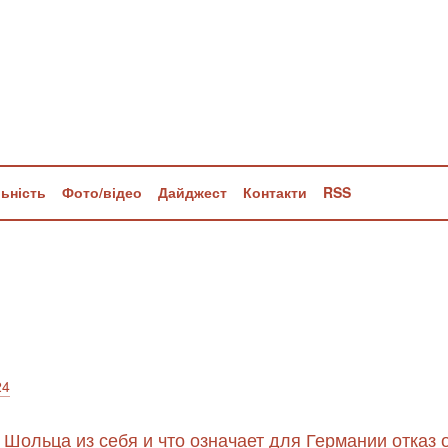
льність
Фото/відео
Дайджест
Контакти
RSS
24
 Шольца из себя и что означает для Германии отказ 