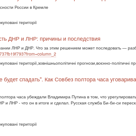
асности России в Кремле
окуповані території
сть ДНР и ЛНР: причины и последствия
нании ЛНР и ДНР. Что за этим решением может последовать — раз
94737fb19f793?from=column_2
окуповані території,зовнішньополітичні прогнози,воєнно-політичні п
ие будет спадать". Как Совбез полтора часа уговари
полтора часа убеждали Владимира Путина в том, что урегулироват
и ЛНР - что он в итоге и сделал. Русская служба Би-би-си переск
окуповані території