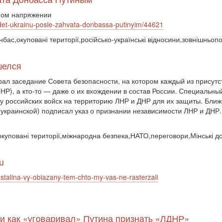
нном напряжении
o-jdet-ukrainu-posle-zahvata-donbassa-putinyim/44621
онбас,окуповані території,російсько-українські відносини,зовнішньоп
шелся
ал заседание Совета безопасности, на котором каждый из присут
НР), а кто-то — даже о их вхождении в состав России. Специальны
ду российских войск на территорию ЛНР и ДНР для их защиты. Бли
к украинской) подписал указ о признании независимости ЛНР и ДНР.
с,окуповані території,міжнародна безпека,НАТО,переговори,Мінські 
u
t-stalina-vy-obiazany-tem-chto-my-vas-ne-rasterzali
о и как «уговаривал» Путина признать «ЛДНР»