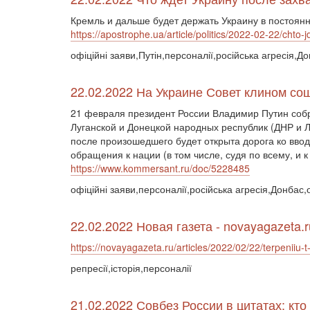
Кремль и дальше будет держать Украину в постоя
https://apostrophe.ua/article/politics/2022-02-22/cht
офіційні заяви,Путін,персоналії,російська агресія,Д
22.02.2022 На Украине Совет клином со
21 февраля президент России Владимир Путин собр
Луганской и Донецкой народных республик (ДНР и Л
после произошедшего будет открыта дорога ко вво
обращения к нации (в том числе, судя по всему, и 
https://www.kommersant.ru/doc/5228485
офіційні заяви,персоналії,російська агресія,Донба
22.02.2022 Новая газета - novayagazeta.r
https://novayagazeta.ru/articles/2022/02/22/terpeniiu-
репресії,історія,персоналії
21.02.2022 Совбез России в цитатах: кт