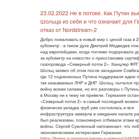
23.02.2022 Не в потоке. Как Путин в
Шольца из себя и что означает для 
отказ от Nordstream-2
Добро пожаловать в новый мир с ценой газа в 2
кубометр - в таком духе Дмитрий Медведев по
над европейцами, когда топливо подорожало д
за кубометр на новостях о приостановке серти
газопровода «Северный поток 2». Канцлер ФР
Шольц заявил об этом после заседания Совбез
где 12 подчиненных Путина поддержали идею 
так называемых ЛНР и ДНР. Шольц, пытался пр
войну всеми силами, но его разговоры с Путин
в Москву ни к чему не привели. Германия оста
«Северный поток 2» в самый последний момент
физически укладка труб уже состоялась и вся
инфраструктура замерла в ожидании начала раб
был реализован, планомерно отбивали атаки кр
войны. Сергей Сумленный напоминает, что лоб
экономическими интересами Германии.
https://theins.ru/opinions/sergej-sumlennyj/24879