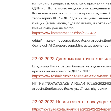
из присутствующих высказался о признании не
(ДНР и ЛНР), а кто-то — даже о их вхождении 
Колесников уверен, что после произошедшего бу
территорию ЛНР и ДНР для их защиты. Ближе 
к нации (в том числе, судя по всему, и к укра
Иначе быть уже не могло.
https://www.kommersant.ru/doc/5228485
офіційні заяви,персоналії,російська агресія,До
безпека,НАТО,переговори,Мінські домовленост
22.02.2022 Дипломатия точно кончил
Владимир Путин решил больше не ждать каких-
признав независимость ДНР и ЛНР.
https://www.rosbalt.ru/blogs/2022/02/22/1945331.
HTTPS://NOVAYAGAZETA,RU/ARTICLES/2022/02/2
агресія,Донбас,російсько-українські відносини
22.02.2022 Новая газета - novayagaze
https://novayagazeta.ru/articles/2022/02/22/terpen