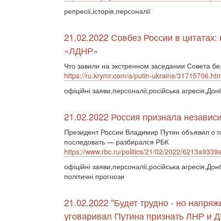
репресії,історія,персоналії
21.02.2022 Совбез России в цитатах:
«ЛДНР»
Что завили на экстренном заседании Совета бе
https://ru.krymr.com/a/putin-ukraine/31715706.htm
офіційні заяви,персоналії,російська агресія,Дон
21.02.2022 Россия признала независ
Президент России Владимир Путин объявил о п
последовать — разбирался РБК
https://www.rbc.ru/politics/21/02/2022/6213a93
офіційні заяви,персоналії,російська агресія,Дон
політичні прогнози
21.02.2022 "Будет трудно - но напряж
уговаривал Путина признать ЛНР и 