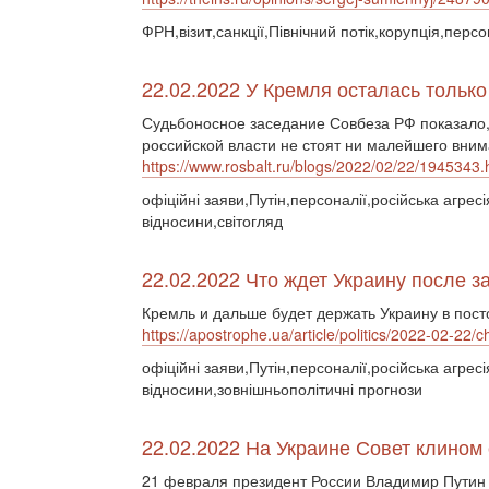
ФРН,візит,санкції,Північний потік,корупція,персо
22.02.2022 У Кремля осталась тольк
Судьбоносное заседание Совбеза РФ показало,
российской власти не стоят ни малейшего вним
https://www.rosbalt.ru/blogs/2022/02/22/1945343.
офіційні заяви,Путін,персоналії,російська агресі
відносини,світогляд
22.02.2022 Что ждет Украину после 
Кремль и дальше будет держать Украину в пос
https://apostrophe.ua/article/politics/2022-02-22
офіційні заяви,Путін,персоналії,російська агресі
відносини,зовнішньополітичні прогнози
22.02.2022 На Украине Совет клином
21 февраля президент России Владимир Путин 