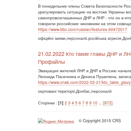
В понедельник члены Совета Безопасности Рос
урегулировать ситуацию на востоке Украины м
самопровозглашенных ДНР и ЛНР - что он в итог
говорили российские чиновники на этом совещ
https://www.bbc.com/russian/features-60472017
офіційні заяви,персоналії,російська агресія,Дон
21.02.2022 Кто такие главы ДНР и Л
Профайлы
Эвакуация жителей ЛНР и ДНР в Россию начала
Леонида Пасечника и Дениса Пушилина, записан
https://www.znak.com/2022-02-21/kto_takie_glavy
окуповані території,Донбас,персоналії
Сторінки :
[1]
2
3
4
5
6
7
8
9
10
...
[872]
© Copyright 2015 CRS