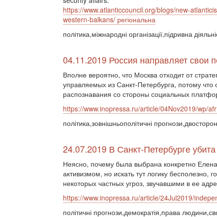
security affairs.
https://www.atlanticcouncil.org/blogs/new-atlanticis
western-balkans/ регіональна
політика,міжнародні організації,підривна діяльн
04.11.2019 Россия направляет свои 
Вполне вероятно, что Москва отходит от страт
управляемых из Санкт-Петербурга, потому что 
распознавания со стороны социальных платфо
https://www.inopressa.ru/article/04Nov2019/wp/afr
політика,зовнішньополітичні прогнози,двосторон
24.07.2019 В Санкт-Петербурге убита
Неясно, почему была выбрана конкретно Елена 
активизмом, но искать тут логику бесполезно, 
некоторых частных угроз, звучавшими в ее адре
https://www.inopressa.ru/article/24Jul2019/indepe
політичні прогнози,демократія,права людини,св