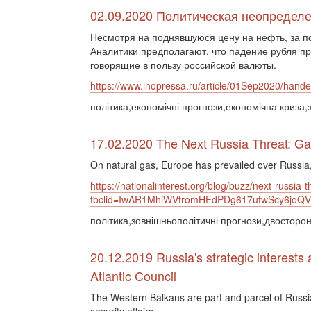
02.09.2020 Политическая неопределе
Несмотря на поднявшуюся цену на нефть, за п
Аналитики предполагают, что падение рубля пр
говорящие в пользу российской валюты.
https://www.inopressa.ru/article/01Sep2020/handel
політика,економічні прогнози,економічна криза,
17.02.2020 The Next Russia Threat: Ga
On natural gas, Europe has prevailed over Russia,
https://nationalinterest.org/blog/buzz/next-russia
fbclid=IwAR1MhiWVtromHFdPDg617ufwScy6joQ
політика,зовнішньополітичні прогнози,двосторон
20.12.2019 Russia's strategic interests 
Atlantic Council
The Western Balkans are part and parcel of Russia’s