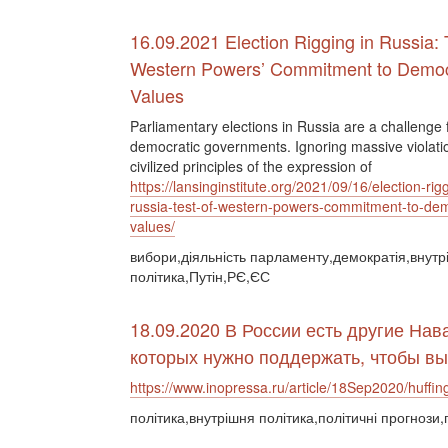
16.09.2021 Election Rigging in Russia: 
Western Powers’ Commitment to Democ
Values
Parliamentary elections in Russia are a challenge 
democratic governments. Ignoring massive violatio
civilized principles of the expression of
https://lansinginstitute.org/2021/09/16/election-rigg
russia-test-of-western-powers-commitment-to-dem
values/
вибори,діяльність парламенту,демократія,внутр
політика,Путін,РЄ,ЄС
18.09.2020 В России есть другие Нав
которых нужно поддержать, чтобы вы
https://www.inopressa.ru/article/18Sep2020/huffin
політика,внутрішня політика,політичні прогнози,