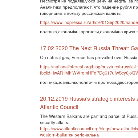
Несмотря на поднявшуюся цену на нефть, за п
Аналитики предполагают, что падение рубля пр
говорящие в пользу российской валюты.
https://www.inopressa.ru/article/01Sep2020/handel
політика,економічні прогнози,економічна криза,
17.02.2020 The Next Russia Threat: Ga
On natural gas, Europe has prevailed over Russia,
https://nationalinterest.org/blog/buzz/next-russia
fbclid=IwAR1MhiWVtromHFdPDg617ufwScy6joQ
політика,зовнішньополітичні прогнози,двосторон
20.12.2019 Russia's strategic interests 
Atlantic Council
The Western Balkans are part and parcel of Russia’s
security affairs.
https://www.atlanticcouncil.org/blogs/new-atlanticis
western-balkans/ регіональна