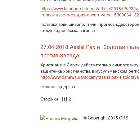
https://www.lemonde.fr/idees/article/2018/05/23/t
franco-russe-n-est-pas-encore-venu_5303064_32
політика,зовнішньополітичні прогнози,двосторон
стосунки,російська загроза
27.04.2018 Assisi Pax и "Золотая пал
против Запада
Христиане в Сирии действительно симпатизирую
защитника христианства в мусульманском реги
http://www.dsnews.ua/society/assisi-pax-i-zolota
експансія,церква
Сторінки :
[1]
2
© Copyright 2015 CRS