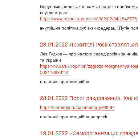
Вдруг выяснилось, что самые острые проблемы
внутри страны.
https://www.rosbalt.ru/russia/2022/02/04/1942775
внутрішня політика,суб’єкти федерації,Путін,пол
28.01.2022 Як жителі Росії ставляться
Лев Гудков — про настрої серед росіян за нинішн
та України
https://nv.ua/ukr/opinion/zagroza-vtorgnennya-rosi
50211689.html
політичні прогнози,війна
28.01.2022 Порог раздражения. Как 
https://carnegie.ru/commentary/86297
політичні прогнози,війна,репресії
19.01.2022 «Самоорганизация гражда