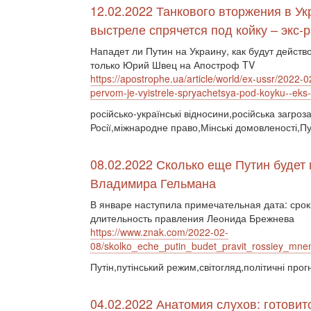
12.02.2022 Танкового вторжения в Ук
выстреле спрячется под койку – экс-
Нападет ли Путин на Украину, как будут действ
только Юрий Швец на Апостроф TV
https://apostrophe.ua/article/world/ex-ussr/2022-
pervom-je-vyistrele-spryachetsya-pod-koyku--eks
російсько-українські відносини,російська загро
Росії,міжнародне право,Мінські домовленості,Пу
08.02.2022 Сколько еще Путин будет
Владимира Гельмана
В январе наступила примечательная дата: сро
длительность правления Леонида Брежнева
https://www.znak.com/2022-02-
08/skolko_eche_putin_budet_pravit_rossiey_mnen
Путін,путінський режим,світогляд,політичні прог
04.02.2022 Анатомия слухов: готови