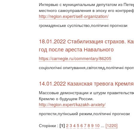
Интервью с муниципальным депутатом из Пете
местного самоуправления в эпоху его контрр
http://region.expert/self-organization/
громадянське суспільство,політичні прогнози
18.01.2022 Стабилизация страхов. К
год после ареста Навального
https://carnegie.ru/commentary/86205
соціологічні опитування,світогляд,політичні прог
14.01.2022 Казахская тревога Кремля
Массовые демонстрации и штурм правительств
Кремлю о будущем России.
http://region.expert/kazakh-anxiety/
протести,путінський режим,політичні прогнози
Сторінки :
[1]
2
3
4
5
6
7
8
9
10
...
[1220]