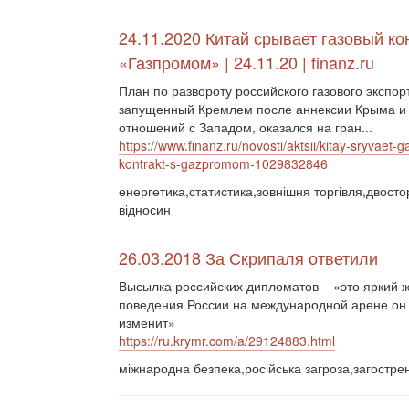
24.11.2020 Китай срывает газовый ко
«Газпромом» | 24.11.20 | finanz.ru
План по развороту российского газового экспорт
запущенный Кремлем после аннексии Крыма и
отношений с Западом, оказался на гран...
https://www.finanz.ru/novosti/aktsii/kitay-sryvaet-
kontrakt-s-gazpromom-1029832846
енергетика,статистика,зовнішня торгівля,двосто
відносин
26.03.2018 За Скрипаля ответили
Высылка российских дипломатов – «это яркий ж
поведения России на международной арене он
изменит»
https://ru.krymr.com/a/29124883.html
міжнародна безпека,російська загроза,загостренн