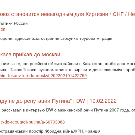
союз становится невыгодным для Киргизии / СНГ / Не
литики России
html
оронні відносини,загострення стосунків,трудова міграція
окаєв приїхав до Москви
іним за те, що російські війська зайшли в Казахстан, щоби допомог
ільше. Також Токаєв шукає можливість вирішити деякі економічні про
a-chim-tokaev-ide-do-moskvi-202202101422759
ду не до репутации Путина" | DW | 10.02.2022
рассказал в интервью DW о мюнхенской речи Путина 2007 года, от
ne-do-reputacii-putina/a-60703088
пострадянський простір,гібридна війна,ФРН,Франція