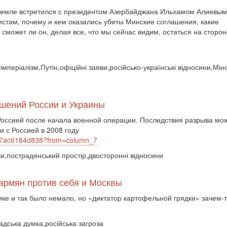
ремле встретился с президентом Азербайджана Ильхамом Алиевым
истам, почему и кем оказались убиты Минские соглашения, какие
сможет ли он, делая все, что мы сейчас видим, остаться на сторон
імперіалізм,Путін,офіційні заяви,російсько-українські відносини,Мінс
ошений России и Украины
Россией после начала военной операции. Последствия разрыва мо
 с Россией в 2008 году
7947ac6184d838?from=column_7
ки,пострадянський простір,двосторонні відносини
 армян против себя и Москвы
ике и так было немало, но «диктатор картофельной грядки» зачем-
адська думка,російська загроза