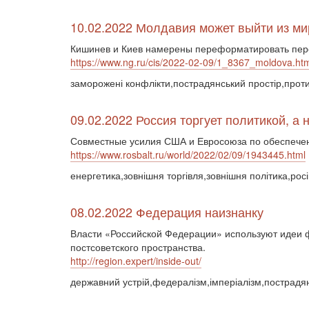
10.02.2022 Молдавия может выйти из ми
Кишинев и Киев намерены переформатировать пер
https://www.ng.ru/cis/2022-02-09/1_8367_moldova.ht
заморожені конфлікти,пострадянський простір,протид
09.02.2022 Россия торгует политикой, а 
Совместные усилия США и Евросоюза по обеспечен
https://www.rosbalt.ru/world/2022/02/09/1943445.html
енергетика,зовнішня торгівля,зовнішня політика,рос
08.02.2022 Федерация наизнанку
Власти «Российской Федерации» используют идеи ф
постсоветского пространства.
http://region.expert/inside-out/
державний устрій,федералізм,імперіалізм,пострадян