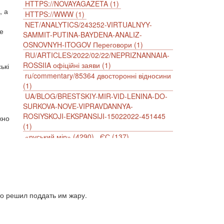
HTTPS://NOVAYAGAZETA (1)
, а
HTTPS://WWW (1)
NET/ANALYTICS/243252-VIRTUALNYY-
е
SAMMIT-PUTINA-BAYDENA-ANALIZ-
OSNOVNYH-ITOGOV Переговори (1)
RU/ARTICLES/2022/02/22/NEPRIZNANNAIA-
ROSSIIA офіційні заяви (1)
ькі
ru/commentary/85364 двосторонні відносини
(1)
UA/BLOG/BRESTSKIY-MIR-VID-LENINA-DO-
SURKOVA-NOVE-VIPRAVDANNYA-
ROSIYSKOJI-EKSPANSIJI-15022022-451445
жно
(1)
«руський мір» (4290)
ЄС (137)
імперіалізм (38)
інформаційна безпека (2)
інформаційна війна (3847)
інформаційна політика (903)
інцидент (1246)
іслам (510)
історія (4811)
агресія (2)
антиамериканізм (1188)
то решил поддать им жару.
антисемітизм (1)
АРК (7225)
Афганістан (14)
біженці (126)
Білорусь (111)
безпека (2)