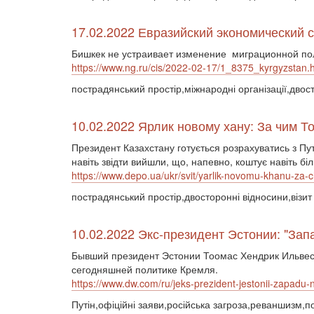
17.02.2022 Евразийский экономический 
Бишкек не устраивает изменение миграционной по
https://www.ng.ru/cis/2022-02-17/1_8375_kyrgyzstan.
пострадянський простір,міжнародні організації,двост
10.02.2022 Ярлик новому хану: За чим Т
Президент Казахстану готується розрахуватись з Пут
навіть звідти вийшли, що, напевно, коштує навіть б
https://www.depo.ua/ukr/svit/yarlik-novomu-khanu-z
пострадянський простір,двосторонні відносини,візит
10.02.2022 Экс-президент Эстонии: "Запа
Бывший президент Эстонии Тоомас Хендрик Ильвес 
сегодняшней политике Кремля.
https://www.dw.com/ru/jeks-prezident-jestonii-zapadu-
Путін,офіційні заяви,російська загроза,реваншизм,