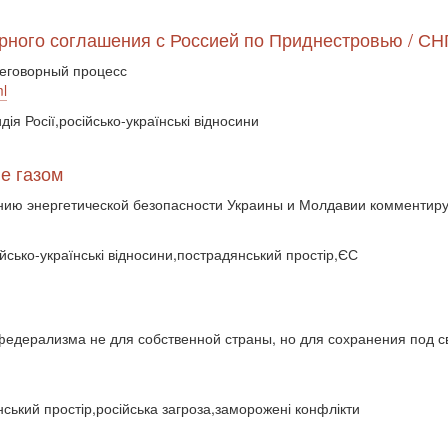
рного соглашения с Россией по Приднестровью / СНГ
еговорный процесс
ml
ія Росії,російсько-українські відносини
не газом
ию энергетической безопасности Украины и Молдавии комментиру
ійсько-українські відносини,пострадянський простір,ЄС
едерализма не для собственной страны, но для сохранения под с
ський простір,російська загроза,заморожені конфлікти