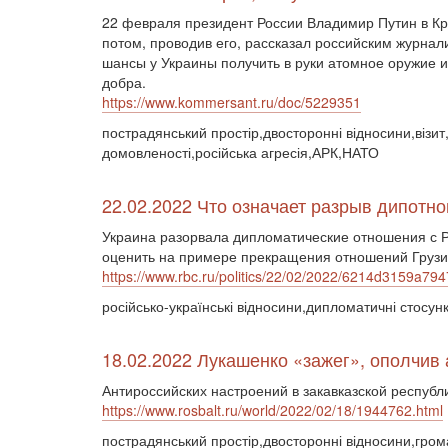
22 февраля президент России Владимир Путин в К
потом, проводив его, рассказал российским журнал
шансы у Украины получить в руки атомное оружие и 
добра.
https://www.kommersant.ru/doc/5229351
пострадянський простір,двосторонні відносини,візит,
домовленості,російська агресія,АРК,НАТО
22.02.2022 Что означает разрыв дипотн
Украина разорвала дипломатические отношения с 
оценить на примере прекращения отношений Грузии
https://www.rbc.ru/politics/22/02/2022/6214d3159a
російсько-українські відносини,дипломатичні стосун
18.02.2022 Лукашенко «зажег», ополчив
Антироссийских настроений в закавказской республ
https://www.rosbalt.ru/world/2022/02/18/1944762.html
пострадянський простір,двосторонні відносини,гром