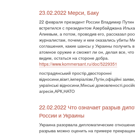
23.02.2022 Мерси, Баку
22 февраля президент России Владимир Путин
встретился с президентом Азербайджана Ильх
Алиевым, а потом, проводив его, рассказал ро
журналистам, почему и кем оказались убиты М
соглашения, какие шансы у Украины получить в
атомное оружие и сможет ли он, делая все, что
видим, остаться на стороне добра.
https://www.kommersant.ru/doc/5229351
пострадянський простір,двосторонні
відносини,візит,імперіалізм,Путін,офіційні заяви
українські відносини,Мінські домовленості,росій
агресія,АРК,НАТО
22.02.2022 Что означает разрыв дип
России и Украины
Украина разорвала дипломатические отношения
разрыва можно оценить на примере прекращени