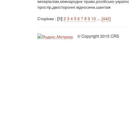
імперіалізм,міжнародне право,російсько-українс
простір,двосторонні відносини,шантаж
Сторінки :
[1]
2
3
4
5
6
7
8
9
10
...
[442]
© Copyright 2015 CRS