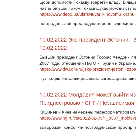
щоби допомогти Токаєву зберегти владу. Більше
навіть більше. Також Токаєв шукає можливість в
https://www.depo.ua/ukr/svit/yarlik-novomu-kha
пострадянський простір,двосторонні відносини,в
10.02.2022 Экс-президент Эстонии: "
10.02.2022
Бывший президент Эстонии Тоомас Хендрик Ил
2007 года, отношении НАТО к Грузии и Украине
https://www.dw.com/ru/jeks-prezident-jestonii-za
Путін,офіційні заяви,російська загроза,реванш
10.02.2022 Молдавия может выйти из
Приднестровью / СНГ / Независимая 
Кишинев и Киев намерены переформатировать
https://www.ng.ru/cis/2022-02-09/1_8367_moldov
заморожені конфлікти,пострадянський простір,пр