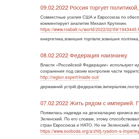
09.02.2022 Россия торгует политикой,
Совместные усилия США и Евросоюза по обесп
комментирует аналитик Михаил Крутихин.
https://www.rosbalt.ru/world/2022/02/09/1943445.
енергетика,зовнішня торгівля,зовнішня політика
08.02.2022 Федерация наизнанку
Власти «Российской Федерации» используют ид
сохранения под своим контролем части террито
http://region.expert/inside-out/
державний устрій,федералізм,імперіалізм,постр
07.02.2022 Жить рядом с империей. 
Появилась надежда на деэскалацию кризиса во
Зеленский. По его словам, этому способствова
стран Евросоюза и НАТО. Но ни Зеленский, ни к
https://www.svoboda.org/a/zhitj-ryadom-s-imperi