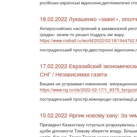
російсько-українські відносини,дипломатичні ст
18.02.2022 Лукашенко «зажег», опол
Антироссийских настроений в закавказской рес
грядки» зачем-то решил поддать им жару.
https://www.rosbalt.ru/world/2022/02/18/1944762.
пострадянський простір,двосторонні відносини,
17.02.2022 Евразийский экономическ
СНГ / Независимая газета
Бишкек не устраивает изменение миграционно
https://www.ng.ru/cis/2022-02-17/1_8375_kyrgyzs
пострадянський простір,міжнародні організації,
10.02.2022 Ярлик новому хану: За чи
Президент Казахстану готується розрахуватись з 
щоби допомогти Токаєву зберегти владу. Більше
навіть більше. Також Токаєв шукає можливість в