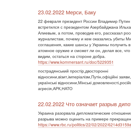
23.02.2022 Мерси, Баку
22 февраля президент России Владимир Путин
встретился с президентом Азербайджана Ильх
Алиевым, а потом, проводив его, рассказал ро
журналистам, почему и кем оказались убиты М
соглашения, какие шансы у Украины получить в
атомное оружие и сможет ли он, делая все, что
видим, остаться на стороне добра.
https://www.kommersant.ru/doc/5229351
пострадянський простір,двосторонні
відносини,візит,імперіалізм,Путін,офіційні заяви
українські відносини,Мінські домовленості,росій
агресія,АРК,НАТО
22.02.2022 Что означает разрыв дип
Украина разорвала дипломатические отношения
разрыва можно оценить на примере прекращени
https://www.rbc.ru/politics/22/02/2022/6214d3