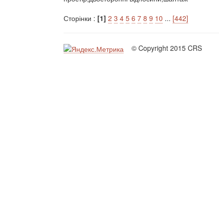
Сторінки :
[1]
2
3
4
5
6
7
8
9
10
...
[442]
© Copyright 2015 CRS