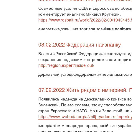
Совместные усилия США и Евросоюза по обесп
комментирует аналитик Михаил Крутихин.
https://www.rosbalt.ru/world/2022/02/09/1943445.
енергетика,зовнішня торгівля,зовнішня політика
08.02.2022 Федерация наизнанку
Власти «Российской Федерации» используют ид
сохранения под своим контролем части террито
http://region.expert/inside-out/
державний устрій,федералізм,імперіалізм,постр
07.02.2022 Жить рядом с империей. 
Появилась надежда на деэскалацию кризиса во
Зеленский. По его словам, этому способствова
стран Евросоюза и НАТО. Но ни Зеленский, ни к
https://www.svoboda.org/a/zhitj-ryadom-s-imperi
імперіалізм,міжнародне право,російсько-українс
простір,двосторонні відносини,шантаж