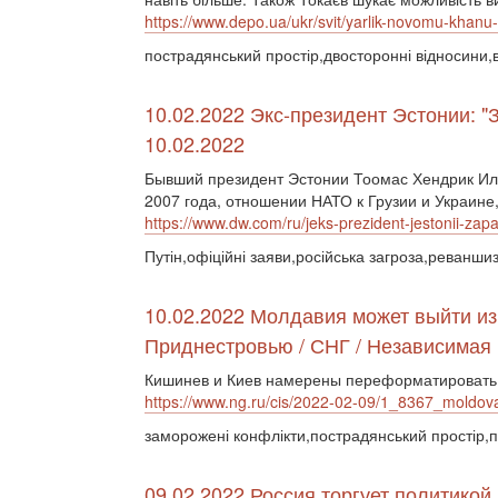
https://www.depo.ua/ukr/svit/yarlik-novomu-kha
пострадянський простір,двосторонні відносини,в
10.02.2022 Экс-президент Эстонии: "
10.02.2022
Бывший президент Эстонии Тоомас Хендрик Ил
2007 года, отношении НАТО к Грузии и Украине
https://www.dw.com/ru/jeks-prezident-jestonii-za
Путін,офіційні заяви,російська загроза,реванш
10.02.2022 Молдавия может выйти из
Приднестровью / СНГ / Независимая 
Кишинев и Киев намерены переформатировать
https://www.ng.ru/cis/2022-02-09/1_8367_moldov
заморожені конфлікти,пострадянський простір,пр
09.02.2022 Россия торгует политикой,