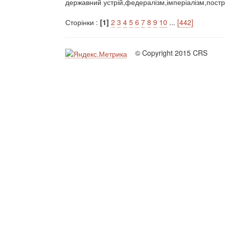
державний устрій,федералізм,імперіалізм,постр
Сторінки :
[1]
2
3
4
5
6
7
8
9
10
...
[442]
© Copyright 2015 CRS