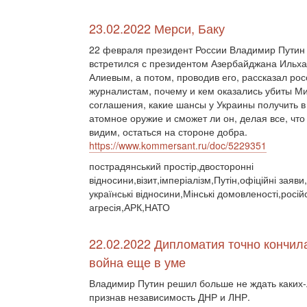
23.02.2022 Мерси, Баку
22 февраля президент России Владимир Путин
встретился с президентом Азербайджана Ильх
Алиевым, а потом, проводив его, рассказал ро
журналистам, почему и кем оказались убиты М
соглашения, какие шансы у Украины получить в
атомное оружие и сможет ли он, делая все, что
видим, остаться на стороне добра.
https://www.kommersant.ru/doc/5229351
пострадянський простір,двосторонні
відносини,візит,імперіалізм,Путін,офіційні заяви
українські відносини,Мінські домовленості,росій
агресія,АРК,НАТО
22.02.2022 Дипломатия точно кончил
война еще в уме
Владимир Путин решил больше не ждать каких-
признав независимость ДНР и ЛНР.