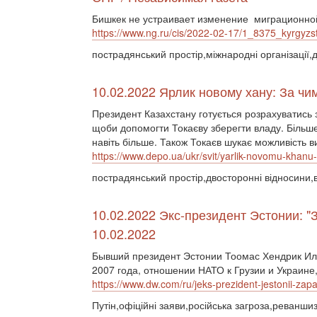
Бишкек не устраивает изменение миграционно
https://www.ng.ru/cis/2022-02-17/1_8375_kyrgyzs
пострадянський простір,міжнародні організації,
10.02.2022 Ярлик новому хану: За чи
Президент Казахстану готується розрахуватись з 
щоби допомогти Токаєву зберегти владу. Більше
навіть більше. Також Токаєв шукає можливість в
https://www.depo.ua/ukr/svit/yarlik-novomu-kha
пострадянський простір,двосторонні відносини,в
10.02.2022 Экс-президент Эстонии: "
10.02.2022
Бывший президент Эстонии Тоомас Хендрик Ил
2007 года, отношении НАТО к Грузии и Украине
https://www.dw.com/ru/jeks-prezident-jestonii-za
Путін,офіційні заяви,російська загроза,реванш