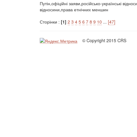
Путін,офіційні заяви,російсько-українські відно
відносини,права етнічних меншин
Сторінки :
[1]
2
3
4
5
6
7
8
9
10
...
[47]
© Copyright 2015 CRS