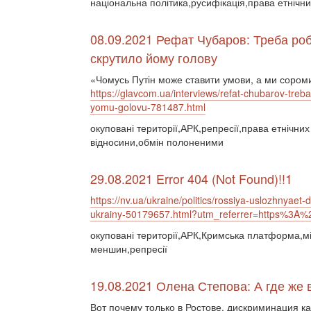
національна політика,русифікація,права етнічни
08.09.2021 Рефат Чубаров: Треба роби
скрутило йому голову
«Чомусь Путін може ставити умови, а ми соро
https://glavcom.ua/interviews/refat-chubarov-treba-
yomu-golovu-781487.html
окуповані території,АРК,репресії,права етнічн
відносини,обмін полоненими
29.08.2021 Error 404 (Not Found)!!1
https://nv.ua/ukraine/politics/rossiya-uslozhnyae
ukrainy-50179657.html?utm_referrer=https%3A
окуповані території,АРК,Кримська платформа,мі
меншин,репресії
19.08.2021 Олена Степова: А где же 
Вот почему только в Ростове, дискриминация как