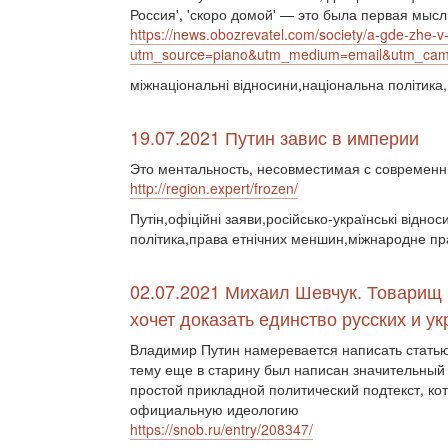
Россия', 'скоро домой' — это была первая мыс
https://news.obozrevatel.com/society/a-gde-zhe-v-
utm_source=piano&utm_medium=email&utm_ca
міжнаціональні відносини,національна політика
19.07.2021 Путин завис в империи
Это ментальность, несовместимая с современ
http://region.expert/frozen/
Путін,офіційні заяви,російсько-українські відно
політика,права етнічних меншин,міжнародне пр
02.07.2021 Михаил Шевчук. Товарищ 
хочет доказать единство русских и у
Владимир Путин намеревается написать статью
тему еще в старину был написан значительный 
простой прикладной политический подтекст, ко
официальную идеологию
https://snob.ru/entry/208347/