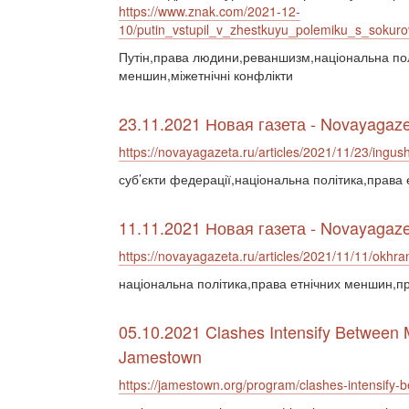
https://www.znak.com/2021-12-
10/putin_vstupil_v_zhestkuyu_polemiku_s_sokur
Путін,права людини,реваншизм,національна пол
меншин,міжетнічні конфлікти
23.11.2021 Новая газета - Novayagaze
https://novayagazeta.ru/articles/2021/11/23/ingush
суб’єкти федерації,національна політика,права
11.11.2021 Новая газета - Novayagaze
https://novayagazeta.ru/articles/2021/11/11/okhra
національна політика,права етнічних меншин,п
05.10.2021 Clashes Intensify Between 
Jamestown
https://jamestown.org/program/clashes-intensify