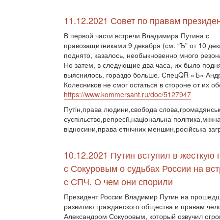
11.12.2021 Совет по правам президе
В первой части встречи Владимира Путина с
правозащитниками 9 декабря (см. “Ъ” от 10 де
поднято, казалось, необыкновенно много резон
Но затем, в следующие два часа, их было подня
выяснилось, гораздо больше. СпецQR «Ъ» Анд
Колесников не смог остаться в стороне от их о
https://www.kommersant.ru/doc/5127947
Путін,права людини,свобода слова,громадянсь
суспільство,репресії,національна політика,міжн
відносини,права етнічних меншин,російська заг
10.12.2021 Путин вступил в жесткую
с Сокуровым о судьбах России на вст
с СПЧ. О чем они спорили
Президент России Владимир Путин на прошедше
развитию гражданского общества и правам чел
Александром Сокуровым, который озвучил огро