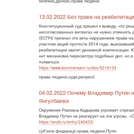
безпека,Донбас,права людини
13.02.2022 Без права на реабилитац
Конституционный суд пришел к выводу, что ре
несогласованных митингах не нужно отменять д
(ЕСПЧ) признал эти акты нарушением права на
участник акций протеста 2014 года, выигравши
реабилитации хватит денежной компенсации. Ю
нет механизма пересмотра подобных дел, но 
появиться.
https://www.kommersant.ru/doc/5216133
права людини,суди,репресії
04.02.2022 Почему Владимир Путин н
Янгулбаева
Окружение Рамзана Кадырова угрожает отрезат
Владимир Путин не реагирует на эти угрозы. «
https://snob.ru/entry/240433/
суб’єкти федерації,права людини,Путін