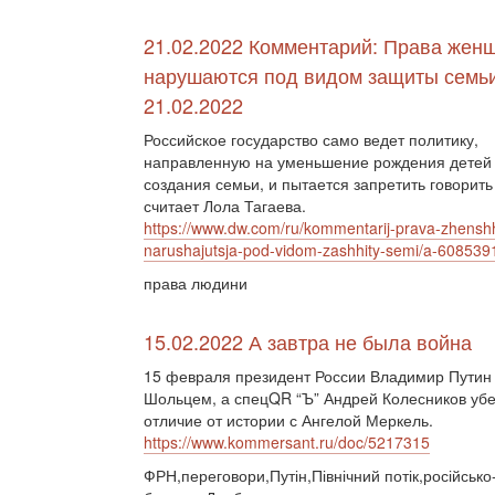
21.02.2022 Комментарий: Права жен
нарушаются под видом защиты семьи
21.02.2022
Российское государство само ведет политику,
направленную на уменьшение рождения детей и
создания семьи, и пытается запретить говорить
считает Лола Тагаева.
https://www.dw.com/ru/kommentarij-prava-zhenshh
narushajutsja-pod-vidom-zashhity-semi/a-608539
права людини
15.02.2022 А завтра не была война
15 февраля президент России Владимир Путин
Шольцем, а спецQR “Ъ” Андрей Колесников убед
отличие от истории с Ангелой Меркель.
https://www.kommersant.ru/doc/5217315
ФРН,переговори,Путін,Північний потік,російсько