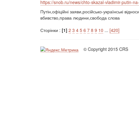
https://snob.ru/news/chto-skazal-vladimir-putin-na
Путін,офіційні заяви,російсько-українські відно
вбивство,права людини,свобода слова
Сторінки :
[1]
2
3
4
5
6
7
8
9
10
...
[420]
© Copyright 2015 CRS