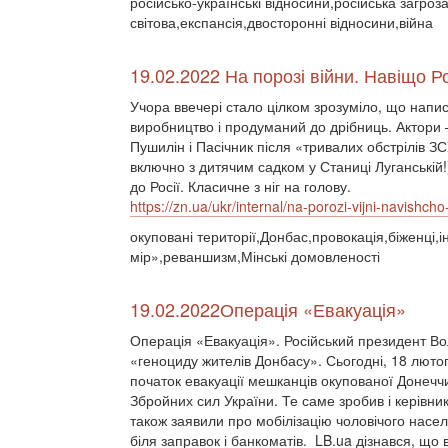
російсько-українські відносини,російська загроз
світова,експансія,двосторонні відносини,війна
19.02.2022 На порозі війни. Навіщо 
Учора ввечері стало цілком зрозуміло, що напи
виробництво і продуманий до дрібниць. Актори 
Пушилін і Пасічник після «тривалих обстрілів ЗС
включно з дитячим садком у Станиці Луганській!
до Росії. Класичне з ніг на голову.
https://zn.ua/ukr/internal/na-porozi-vijni-navishcho-r
окуповані території,Донбас,провокація,біженці
мір»,реваншизм,Мінські домовленості
19.02.2022 ​Операція «Евакуація»
​Операція «Евакуація». Російський президент Во
«геноциду жителів Донбасу». Сьогодні, 18 люто
початок евакуації мешканців окупованої Донечч
Збройних сил України. Те саме зробив і керівник
також заявили про мобілізацію чоловічого насел
біля заправок і банкоматів. LB.ua дізнався, що