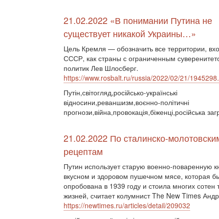
21.02.2022 «В понимании Путина не
существует никакой Украины…»
Цель Кремля — обозначить все территории, вх
СССР, как страны с ограниченным суверенитет
политик Лев Шлосберг.
https://www.rosbalt.ru/russia/2022/02/21/1945298
Путін,світогляд,російсько-українські
відносини,реваншизм,воєнно-політичні
прогнози,війна,провокація,біженці,російська заг
21.02.2022 По сталинско-молотовски
рецептам
Путин использует старую военно-поваренную кн
вкусном и здоровом пушечном мясе, которая б
опробована в 1939 году и стоила многих сотен 
жизней, считает колумнист The New Times Анд
https://newtimes.ru/articles/detail/209032