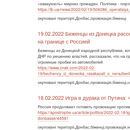
«евакуюють» мирних громадян. Політика - портал
https://lb.ua/news/2022/02/19/506086_operatsiya
окуповані території,Донбас,провокація,біженці
19.02.2022 Беженцы из Донецка расс
на границе с Россией
Беженцы из Донецкой народной республики, ко
ДНР по решению властей, рассказали, что на г
огромные пробки из автомобилей
https://www.znak.com/2022-02-
19/bezhency_iz_donecka_rasskazali_o_nerazber
окуповані території,Донбас,провокація,біженці,с
18.02.2022 Игра в дурака от Путина: 
Россия продолжает готовить провокации проти
https://apostrophe.ua/article/politics/2022-02-18/i
donbasse/44597
окуповані території,Донбас,біженці,провокація,