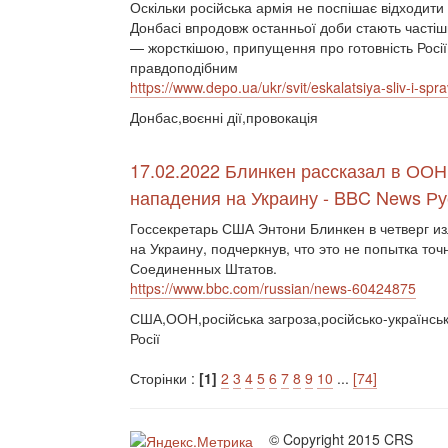
Оскільки російська армія не поспішає відходити в
Донбасі впродовж останньої доби стають частіш
— жорсткішою, припущення про готовність Росії 
правдоподібним
https://www.depo.ua/ukr/svit/eskalatsiya-sliv-i-sp
Донбас,воєнні дії,провокація
17.02.2022 Блинкен рассказал в ООН
нападения на Украину - BBC News Ру
Госсекретарь США Энтони Блинкен в четверг и
на Украину, подчеркнув, что это не попытка то
Соединенных Штатов.
https://www.bbc.com/russian/news-60424875
США,ООН,російська загроза,російсько-українські
Росії
Сторінки :
[1]
2
3
4
5
6
7
8
9
10
...
[74]
© Copyright 2015 CRS