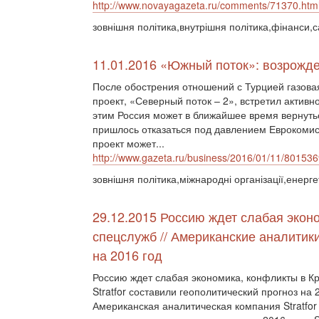
http://www.novayagazeta.ru/comments/71370.htm
зовнішня політика,внутрішня політика,фінанси,с
11.01.2016 «Южный поток»: возрожд
После обострения отношений с Турцией газовая
проект, «Северный поток – 2», встретил активн
этим Россия может в ближайшее время вернутьс
пришлось отказаться под давлением Еврокомисс
проект может...
http://www.gazeta.ru/business/2016/01/11/801536
зовнішня політика,міжнародні організації,енерг
29.12.2015 Россию ждет слабая экон
спецслужб // Американские аналитики
на 2016 год
Россию ждет слабая экономика, конфликты в К
Stratfor составили геополитический прогноз на
Американская аналитическая компания Stratfor