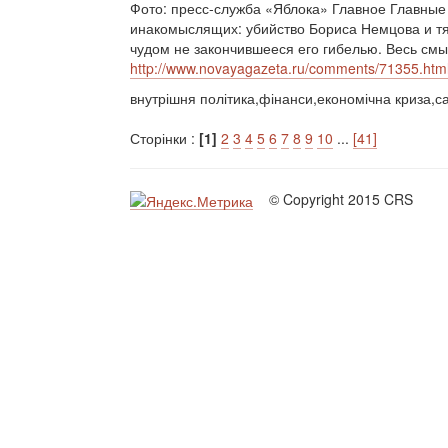
Фото: пресс-служба «Яблока» Главное Главные
инакомыслящих: убийство Бориса Немцова и т
чудом не закончившееся его гибелью. Весь смы
http://www.novayagazeta.ru/comments/71355.htm
внутрішня політика,фінанси,економічна криза,са
Сторінки :
[1]
2
3
4
5
6
7
8
9
10
...
[41]
© Copyright 2015 CRS