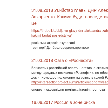
31.08.2018 Убийство главы ДНР Але
Захарченко. Какими будут последств
Bell
https://thebell.io/ubijstvo-glavy-dnr-aleksandra-z
kakimi-budut-posledstviya/
російська агресія,окуповані
території,Донбас,тероризм,прогнози
21.03.2018 Сага о «Роснефти»
Близость к российской власти негативно сказыв
международных позициях «Роснефти», но обес
доминирующее положение на рынке в самой Р
http://intersectionproject.eu/ru/article/economy/sa
енергетика,зовнішня політика,історія,прогнози
16.06.2017 Россия в зоне риска