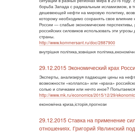
ситуации в разных регионах мира в 2016 году. 
борьба Запада с радикальным исламизмом, в то
дешевеющей нефти на мировую политику, возв
которому необходимо сохранять свое влияние
России — слабые экономические перспективы, 
российских силовиков использовать эти угрозы
страны.
http://www.kommersant.ru/doc/2887900
внутрішня політика,зовнішня політика,економічн
29.12.2015 Экономический крах Росс
Эксперты, анализируя падающие цены на нефть
возможности «коллапса» или «краха» российско
солью и спичками или нечто иное? Попытаемся
http://www.mk.ru/economics/2015/12/29/ekonomic
економічна криза,історія,прогнози
29.12.2015 Ставка на применение си
отношениях. Григорий Явлинский под